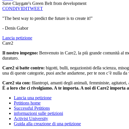
Save Claygate's Green Belt from development
CONDIVIDI
TWEET
"The best way to predict the future is to create it!"
- Denis Gabor
Lancia petizione
Care2
Il nostro impegno:
Benvenuto in Care2, la più grande comunità al mon
duraturo.
Care2 si batte contro:
bigotti, bulli, negazionisti della scienza, misog
una di queste categorie, puoi anche andartene, per te non c’è nulla da 
Care2 sta con:
filantropi, amanti degli animali, femministe, agitatori,
È a loro che ci rivolgiamo. A te importa. A noi di Care2 importa 
Lancia una petizione
Petitions home
Successful Petitions
informazioni sulle petizioni
Activist University
Guida alla creazione di una petizione