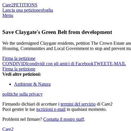
Care2
PETITIONS
Lancia una petizione
sfoglia
Menu
Save Claygate's Green Belt from development
We the undersigned Claygate residents, petition The Crown Estate an
Housing, Communities and Local Government to stop and prevent majo
Firma la petizione
CONDIVIDI
condividi con gli amici di Facebook
TWEET
E-MAIL
Firma la petizione
Vedi altre petizioni:
Ambiente & Natura
politiche sulla privacy
Firmando dichiari di accettare i
termini del servizio
di Care2
Puoi gestire le tue
iscrizioni e-mail
in qualsiasi momento.
Problemi nel firmare?
Contatta il nostro staff
.
Care2