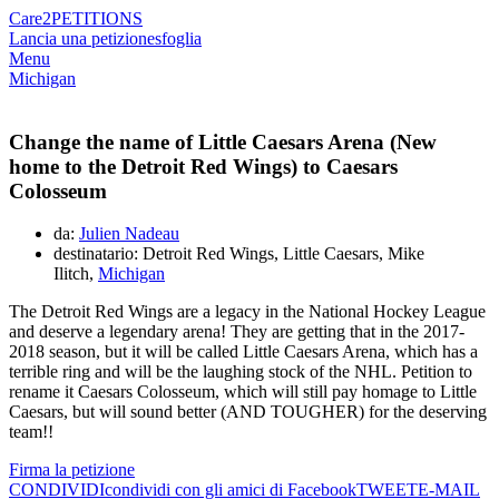
Care2
PETITIONS
Lancia una petizione
sfoglia
Menu
Michigan
Change the name of Little Caesars Arena (New
home to the Detroit Red Wings) to Caesars
Colosseum
da:
Julien Nadeau
destinatario: Detroit Red Wings, Little Caesars, Mike
Ilitch,
Michigan
The Detroit Red Wings are a legacy in the National Hockey League
and deserve a legendary arena! They are getting that in the 2017-
2018 season, but it will be called Little Caesars Arena, which has a
terrible ring and will be the laughing stock of the NHL. Petition to
rename it Caesars Colosseum, which will still pay homage to Little
Caesars, but will sound better (AND TOUGHER) for the deserving
team!!
Firma la petizione
CONDIVIDI
condividi con gli amici di Facebook
TWEET
E-MAIL