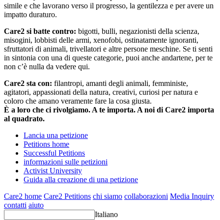
simile e che lavorano verso il progresso, la gentilezza e per avere un
impatto duraturo.
Care2 si batte contro:
bigotti, bulli, negazionisti della scienza,
misogini, lobbisti delle armi, xenofobi, ostinatamente ignoranti,
sfruttatori di animali, trivellatori e altre persone meschine. Se ti senti
in sintonia con una di queste categorie, puoi anche andartene, per te
non c’è nulla da vedere qui.
Care2 sta con:
filantropi, amanti degli animali, femministe,
agitatori, appassionati della natura, creativi, curiosi per natura e
coloro che amano veramente fare la cosa giusta.
È a loro che ci rivolgiamo. A te importa. A noi di Care2 importa
al quadrato.
Lancia una petizione
Petitions home
Successful Petitions
informazioni sulle petizioni
Activist University
Guida alla creazione di una petizione
Care2 home
Care2 Petitions
chi siamo
collaborazioni
Media Inquiry
contatti
aiuto
Italiano