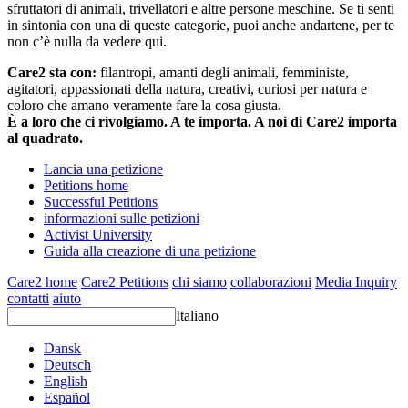
sfruttatori di animali, trivellatori e altre persone meschine. Se ti senti
in sintonia con una di queste categorie, puoi anche andartene, per te
non c’è nulla da vedere qui.
Care2 sta con:
filantropi, amanti degli animali, femministe,
agitatori, appassionati della natura, creativi, curiosi per natura e
coloro che amano veramente fare la cosa giusta.
È a loro che ci rivolgiamo. A te importa. A noi di Care2 importa
al quadrato.
Lancia una petizione
Petitions home
Successful Petitions
informazioni sulle petizioni
Activist University
Guida alla creazione di una petizione
Care2 home
Care2 Petitions
chi siamo
collaborazioni
Media Inquiry
contatti
aiuto
Italiano
Dansk
Deutsch
English
Español