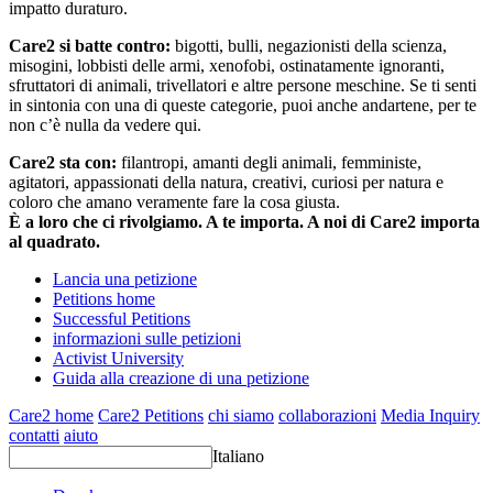
impatto duraturo.
Care2 si batte contro:
bigotti, bulli, negazionisti della scienza,
misogini, lobbisti delle armi, xenofobi, ostinatamente ignoranti,
sfruttatori di animali, trivellatori e altre persone meschine. Se ti senti
in sintonia con una di queste categorie, puoi anche andartene, per te
non c’è nulla da vedere qui.
Care2 sta con:
filantropi, amanti degli animali, femministe,
agitatori, appassionati della natura, creativi, curiosi per natura e
coloro che amano veramente fare la cosa giusta.
È a loro che ci rivolgiamo. A te importa. A noi di Care2 importa
al quadrato.
Lancia una petizione
Petitions home
Successful Petitions
informazioni sulle petizioni
Activist University
Guida alla creazione di una petizione
Care2 home
Care2 Petitions
chi siamo
collaborazioni
Media Inquiry
contatti
aiuto
Italiano