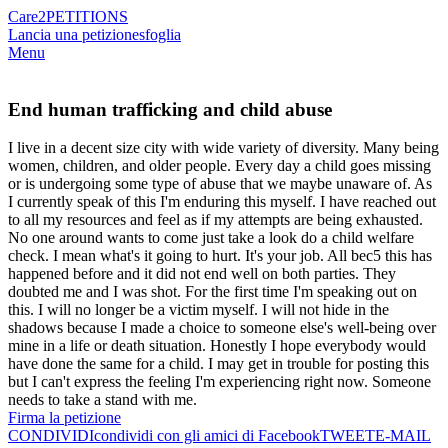
Care2
PETITIONS
Lancia una petizione
sfoglia
Menu
End human trafficking and child abuse
I live in a decent size city with wide variety of diversity. Many being
women, children, and older people. Every day a child goes missing
or is undergoing some type of abuse that we maybe unaware of. As
I currently speak of this I'm enduring this myself. I have reached out
to all my resources and feel as if my attempts are being exhausted.
No one around wants to come just take a look do a child welfare
check. I mean what's it going to hurt. It's your job. All bec5 this has
happened before and it did not end well on both parties. They
doubted me and I was shot. For the first time I'm speaking out on
this. I will no longer be a victim myself. I will not hide in the
shadows because I made a choice to someone else's well-being over
mine in a life or death situation. Honestly I hope everybody would
have done the same for a child. I may get in trouble for posting this
but I can't express the feeling I'm experiencing right now. Someone
needs to take a stand with me.
Firma la petizione
CONDIVIDI
condividi con gli amici di Facebook
TWEET
E-MAIL