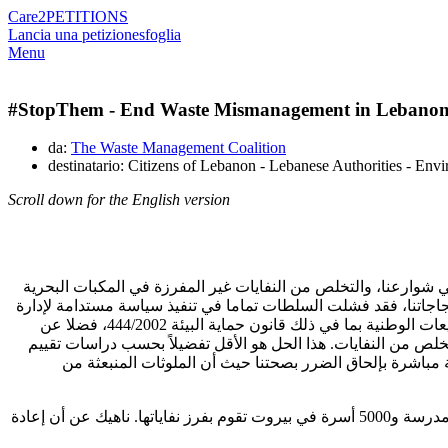
Care2
PETITIONS
Lancia una petizione
sfoglia
Menu
#StopThem - End Waste Mismanagement in Lebano
da:
The Waste Management Coalition
destinatario: Citizens of Lebanon - Lebanese Authorities - Env
Scroll down for the English version
في شوارعنا، والتخلص من النفايات غير المفرزة في المكبات البحرية
تجاجاتنا، فقد فشلت السلطات تماما في تنفيذ سياسة مستدامة لإدارة
النفايات، وهي الآن تتجه في عجزها إلى أبعد من ذلك لتقرر توسيع المكبات البحرية وزيادة تلوث البحر. ومن الواضح أنها تنتهك القوانين والتشريعات الوطنية بما في ذلك قانون حماية البيئة 444/2002، فضلا عن
تخلص من النفايات. هذا الحل هو الأقل تفضيلاً بحسب دراسات تقييم
طة مباشرة بإلحاق الضرر بصحتنا حيث أن الملوثات المنبعثة من
وقد أظهر المواطنون بالفعل قدرتهم ورغبتهم في إعادة تدوير النفايات وهناك أكثر من 50 بلدية تطبق برامج الفرز من المصدر، وأكثر من 500 مدرسة و5000 أسرة في بيروت تقوم بفرز نفاياتها. ناهيك عن أن إعادة