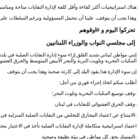
هناك استراتیجیات أکثر کفاءة وأقل کلفة لإدارة النفایات متاحة ومناسب
وهذا يجب أن يتوقف، علينا أن نتحمل المسؤولية ونرغم السلطات على و
تحركوا اليوم و #اوقوهم
إلى مجلسي النواب والوزراء اللبنانيين
إنني مواطن لبناني شديد القلق إزاء سوء إدارة النفايات الصلبة في بلد
المكبات البحرية وتلويث التربة والبحر الأبيض المتوسط والحرق العشوا
إن سوء الإدارة هذا يقود البلد إلى كارثة صحية وهذا يجب أن يتوقف
:أطلب منكم اتخاذ إجراء فوري من أجل
وقف توسيع المكبات البحرية وتلوث البحر؛-
وقف الحرق العشوائي للنفايات في لبنان-
الامتناع عن اعتماد المحارق للتخلص من النفايات الصلبة المنزلية في لبنان-
اعتماد استراتيجية متكاملة لإدارة النفايات الصلبة تأخذ في الاعتبار مخ
التمسك بحق كل مواطن في بيئة نظيفة وصحية-