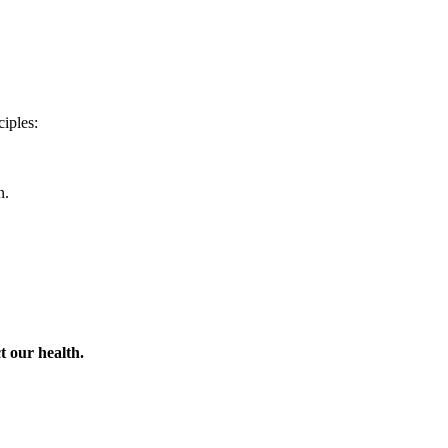
ciples:
n.
t our health.