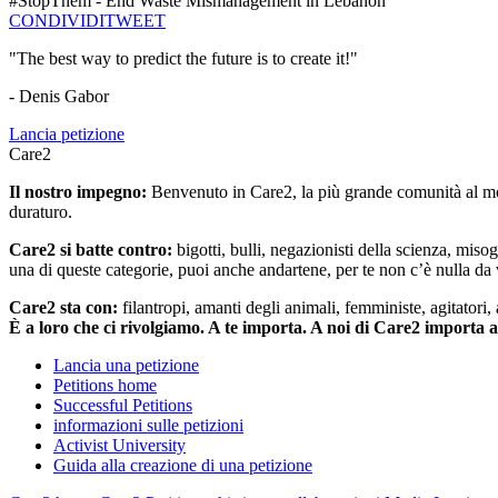
#StopThem - End Waste Mismanagement in Lebanon
CONDIVIDI
TWEET
"The best way to predict the future is to create it!"
- Denis Gabor
Lancia petizione
Care2
Il nostro impegno:
Benvenuto in Care2, la più grande comunità al mon
duraturo.
Care2 si batte contro:
bigotti, bulli, negazionisti della scienza, misog
una di queste categorie, puoi anche andartene, per te non c’è nulla da 
Care2 sta con:
filantropi, amanti degli animali, femministe, agitatori,
È a loro che ci rivolgiamo. A te importa. A noi di Care2 importa 
Lancia una petizione
Petitions home
Successful Petitions
informazioni sulle petizioni
Activist University
Guida alla creazione di una petizione