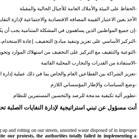
الحفاظ على البيئة والأملاك العامة للأجيال الحالية والمقبلة-
الأخذ بعين الاعتبار القيمة المضافة الاقتصادية والاجتماعية لإدارة 
إن جميع المواطنين الذين يساهمون في المشكلة المتنامية يجب أن يكونوا جزءاً من الحل-
الترکیز الأساسي علی تعزیز وتنفیذ مبادئ التخفيف، إعادة الاستخدام، وإعادة التدوير-
التوعية والتثقيف مع التركيز على التخفيف من استهلاك الموارد وتحويل النفايات إلى مورد-
الاستفادة من القدرات والتجارب المحلية القائمة-
تعزيز الشراكة بين القطاعين العام والخاص بما في ذلك عملية إدارة النفايات-
وضع السیاسات والإطار المؤسساتي اللازم-
تطوير آلية تكيفية مدمجة للرصد والتحسين المستمرين للنظام-
أنت مسؤول عن تبني استراتيجية لإدارة النفايات الصلبة تحت
g up and rotting on our streets
, unsorted waste disposed of in improper
ite our protests, the authorities totally failed in implementing a