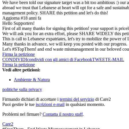
We have been told our signature target was a bit too ambitious :) our 
abroad we trust that Lebanese at heart will opt for a safe and sustaina
management policy. SHARE this petition and let's do this!
Aggiorna #1
8 anni fa
Hello Supporters!
First of all many thanks for signing this petition! your support is pricel
We will ask you for an extra effort, please SHARE WIDELY this petiti
This is call to Lebanese expatriates, let's try to mobilize the power o
Many thanks in advance, we will keep you posted with our progress.
Let's #STopThem! and end waste mismanagement in our beloved cou
Firma la petizione
CONDIVIDI
condividi con gli amici di Facebook
TWEET
E-MAIL
Firma la petizione
Vedi altre petizioni:
Ambiente & Natura
politiche sulla privacy
Firmando dichiari di accettare i
termini del servizio
di Care2
Puoi gestire le tue
iscrizioni e-mail
in qualsiasi momento.
Problemi nel firmare?
Contatta il nostro staff
.
Care2