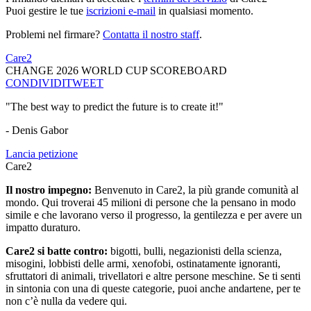
Puoi gestire le tue
iscrizioni e-mail
in qualsiasi momento.
Problemi nel firmare?
Contatta il nostro staff
.
Care2
CHANGE 2026 WORLD CUP SCOREBOARD
CONDIVIDI
TWEET
"The best way to predict the future is to create it!"
- Denis Gabor
Lancia petizione
Care2
Il nostro impegno:
Benvenuto in Care2, la più grande comunità al
mondo. Qui troverai 45 milioni di persone che la pensano in modo
simile e che lavorano verso il progresso, la gentilezza e per avere un
impatto duraturo.
Care2 si batte contro:
bigotti, bulli, negazionisti della scienza,
misogini, lobbisti delle armi, xenofobi, ostinatamente ignoranti,
sfruttatori di animali, trivellatori e altre persone meschine. Se ti senti
in sintonia con una di queste categorie, puoi anche andartene, per te
non c’è nulla da vedere qui.