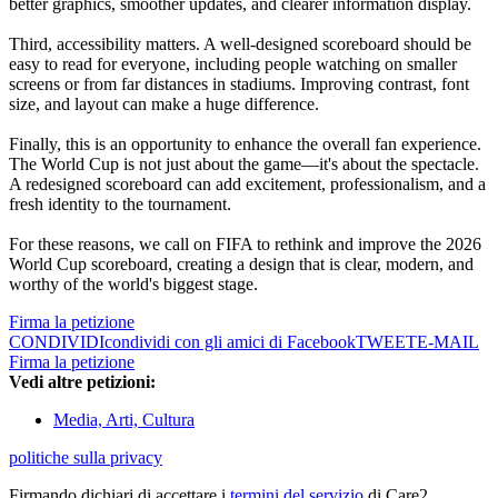
better graphics, smoother updates, and clearer information display.
Third, accessibility matters. A well-designed scoreboard should be
easy to read for everyone, including people watching on smaller
screens or from far distances in stadiums. Improving contrast, font
size, and layout can make a huge difference.
Finally, this is an opportunity to enhance the overall fan experience.
The World Cup is not just about the game—it's about the spectacle.
A redesigned scoreboard can add excitement, professionalism, and a
fresh identity to the tournament.
For these reasons, we call on FIFA to rethink and improve the 2026
World Cup scoreboard, creating a design that is clear, modern, and
worthy of the world's biggest stage.
Firma la petizione
CONDIVIDI
condividi con gli amici di Facebook
TWEET
E-MAIL
Firma la petizione
Vedi altre petizioni:
Media, Arti, Cultura
politiche sulla privacy
Firmando dichiari di accettare i
termini del servizio
di Care2