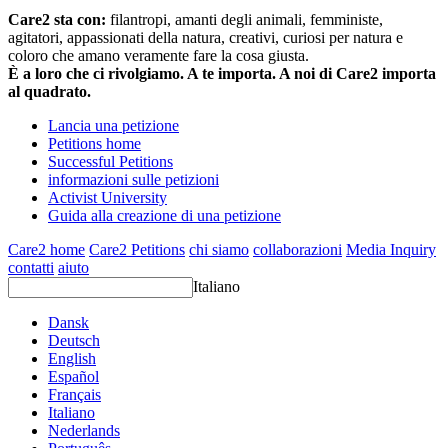
Care2 sta con:
filantropi, amanti degli animali, femministe,
agitatori, appassionati della natura, creativi, curiosi per natura e
coloro che amano veramente fare la cosa giusta.
È a loro che ci rivolgiamo. A te importa. A noi di Care2 importa
al quadrato.
Lancia una petizione
Petitions home
Successful Petitions
informazioni sulle petizioni
Activist University
Guida alla creazione di una petizione
Care2 home
Care2 Petitions
chi siamo
collaborazioni
Media Inquiry
contatti
aiuto
Italiano
Dansk
Deutsch
English
Español
Français
Italiano
Nederlands