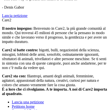
- Denis Gabor
Lancia petizione
Care2
Il nostro impegno:
Benvenuto in Care2, la più grande comunità al
mondo. Qui troverai 45 milioni di persone che la pensano in modo
simile e che lavorano verso il progresso, la gentilezza e per avere un
impatto duraturo.
Care2 si batte contro:
bigotti, bulli, negazionisti della scienza,
misogini, lobbisti delle armi, xenofobi, ostinatamente ignoranti,
sfruttatori di animali, trivellatori e altre persone meschine. Se ti senti
in sintonia con una di queste categorie, puoi anche andartene, per te
non c’è nulla da vedere qui.
Care2 sta con:
filantropi, amanti degli animali, femministe,
agitatori, appassionati della natura, creativi, curiosi per natura e
coloro che amano veramente fare la cosa giusta.
È a loro che ci rivolgiamo. A te importa. A noi di Care2 importa
al quadrato.
Lancia una petizione
Petitions home