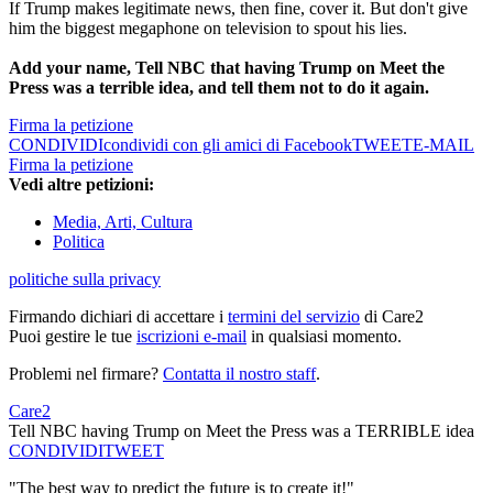
If Trump makes legitimate news, then fine, cover it. But don't give
him the biggest megaphone on television to spout his lies.
Add your name, Tell NBC that having Trump on Meet the
Press was a terrible idea, and tell them not to do it again.
Firma la petizione
CONDIVIDI
condividi con gli amici di Facebook
TWEET
E-MAIL
Firma la petizione
Vedi altre petizioni:
Media, Arti, Cultura
Politica
politiche sulla privacy
Firmando dichiari di accettare i
termini del servizio
di Care2
Puoi gestire le tue
iscrizioni e-mail
in qualsiasi momento.
Problemi nel firmare?
Contatta il nostro staff
.
Care2
Tell NBC having Trump on Meet the Press was a TERRIBLE idea
CONDIVIDI
TWEET
"The best way to predict the future is to create it!"