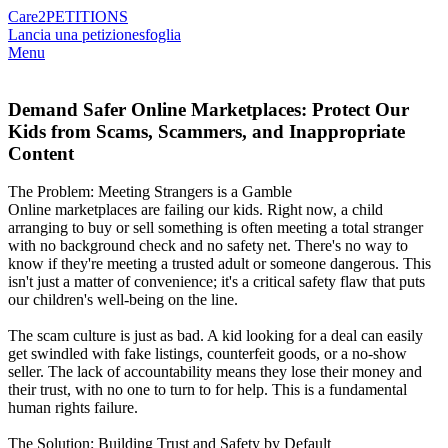
Care2
PETITIONS
Lancia una petizione
sfoglia
Menu
Demand Safer Online Marketplaces: Protect Our
Kids from Scams, Scammers, and Inappropriate
Content
The Problem: Meeting Strangers is a Gamble
Online marketplaces are failing our kids. Right now, a child
arranging to buy or sell something is often meeting a total stranger
with no background check and no safety net. There's no way to
know if they're meeting a trusted adult or someone dangerous. This
isn't just a matter of convenience; it's a critical safety flaw that puts
our children's well-being on the line.
The scam culture is just as bad. A kid looking for a deal can easily
get swindled with fake listings, counterfeit goods, or a no-show
seller. The lack of accountability means they lose their money and
their trust, with no one to turn to for help. This is a fundamental
human rights failure.
The Solution: Building Trust and Safety by Default