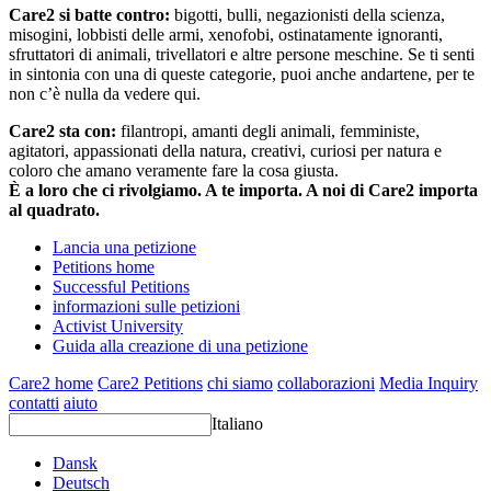
Care2 si batte contro:
bigotti, bulli, negazionisti della scienza,
misogini, lobbisti delle armi, xenofobi, ostinatamente ignoranti,
sfruttatori di animali, trivellatori e altre persone meschine. Se ti senti
in sintonia con una di queste categorie, puoi anche andartene, per te
non c’è nulla da vedere qui.
Care2 sta con:
filantropi, amanti degli animali, femministe,
agitatori, appassionati della natura, creativi, curiosi per natura e
coloro che amano veramente fare la cosa giusta.
È a loro che ci rivolgiamo. A te importa. A noi di Care2 importa
al quadrato.
Lancia una petizione
Petitions home
Successful Petitions
informazioni sulle petizioni
Activist University
Guida alla creazione di una petizione
Care2 home
Care2 Petitions
chi siamo
collaborazioni
Media Inquiry
contatti
aiuto
Italiano
Dansk
Deutsch