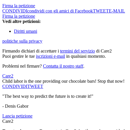
Firma la petizione
CONDIVIDI
condividi con gli amici di Facebook
TWEET
E-MAIL
Firma la petizione
Vedi altre petizioni:
Diritti umani
politiche sulla privacy
Firmando dichiari di accettare i
termini del servizio
di Care2
Puoi gestire le tue
iscrizioni e-mail
in qualsiasi momento.
Problemi nel firmare?
Contatta il nostro staff
.
Care2
Child labor is the one providing our chocolate bars! Stop that now!
CONDIVIDI
TWEET
"The best way to predict the future is to create it!"
- Denis Gabor
Lancia petizione
Care2