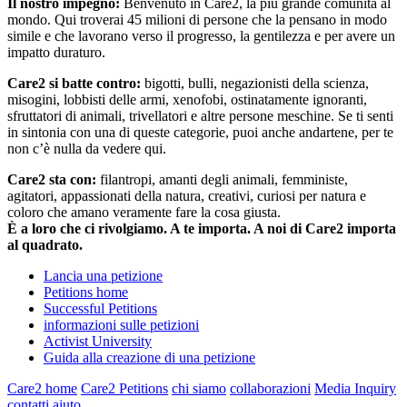
Il nostro impegno:
Benvenuto in Care2, la più grande comunità al
mondo. Qui troverai 45 milioni di persone che la pensano in modo
simile e che lavorano verso il progresso, la gentilezza e per avere un
impatto duraturo.
Care2 si batte contro:
bigotti, bulli, negazionisti della scienza,
misogini, lobbisti delle armi, xenofobi, ostinatamente ignoranti,
sfruttatori di animali, trivellatori e altre persone meschine. Se ti senti
in sintonia con una di queste categorie, puoi anche andartene, per te
non c’è nulla da vedere qui.
Care2 sta con:
filantropi, amanti degli animali, femministe,
agitatori, appassionati della natura, creativi, curiosi per natura e
coloro che amano veramente fare la cosa giusta.
È a loro che ci rivolgiamo. A te importa. A noi di Care2 importa
al quadrato.
Lancia una petizione
Petitions home
Successful Petitions
informazioni sulle petizioni
Activist University
Guida alla creazione di una petizione
Care2 home
Care2 Petitions
chi siamo
collaborazioni
Media Inquiry
contatti
aiuto