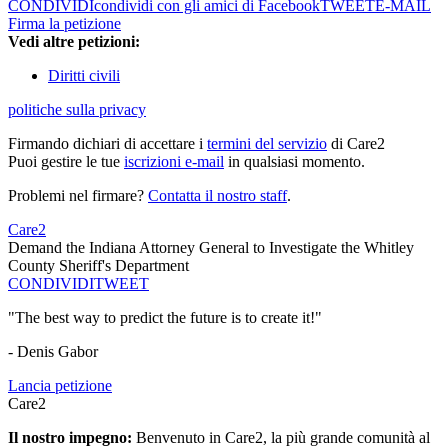
CONDIVIDI
condividi con gli amici di Facebook
TWEET
E-MAIL
Firma la petizione
Vedi altre petizioni:
Diritti civili
politiche sulla privacy
Firmando dichiari di accettare i
termini del servizio
di Care2
Puoi gestire le tue
iscrizioni e-mail
in qualsiasi momento.
Problemi nel firmare?
Contatta il nostro staff
.
Care2
Demand the Indiana Attorney General to Investigate the Whitley
County Sheriff's Department
CONDIVIDI
TWEET
"The best way to predict the future is to create it!"
- Denis Gabor
Lancia petizione
Care2
Il nostro impegno:
Benvenuto in Care2, la più grande comunità al