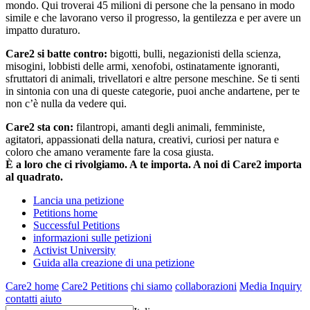
mondo. Qui troverai 45 milioni di persone che la pensano in modo
simile e che lavorano verso il progresso, la gentilezza e per avere un
impatto duraturo.
Care2 si batte contro:
bigotti, bulli, negazionisti della scienza,
misogini, lobbisti delle armi, xenofobi, ostinatamente ignoranti,
sfruttatori di animali, trivellatori e altre persone meschine. Se ti senti
in sintonia con una di queste categorie, puoi anche andartene, per te
non c’è nulla da vedere qui.
Care2 sta con:
filantropi, amanti degli animali, femministe,
agitatori, appassionati della natura, creativi, curiosi per natura e
coloro che amano veramente fare la cosa giusta.
È a loro che ci rivolgiamo. A te importa. A noi di Care2 importa
al quadrato.
Lancia una petizione
Petitions home
Successful Petitions
informazioni sulle petizioni
Activist University
Guida alla creazione di una petizione
Care2 home
Care2 Petitions
chi siamo
collaborazioni
Media Inquiry
contatti
aiuto