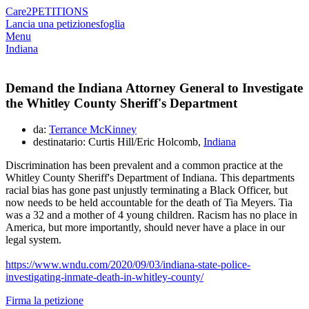
Care2
PETITIONS
Lancia una petizione
sfoglia
Menu
Indiana
Demand the Indiana Attorney General to Investigate
the Whitley County Sheriff's Department
da:
Terrance McKinney
destinatario: Curtis Hill/Eric Holcomb,
Indiana
Discrimination has been prevalent and a common practice at the
Whitley County Sheriff's Department of Indiana. This departments
racial bias has gone past unjustly terminating a Black Officer, but
now needs to be held accountable for the death of Tia Meyers. Tia
was a 32 and a mother of 4 young children. Racism has no place in
America, but more importantly, should never have a place in our
legal system.
https://www.wndu.com/2020/09/03/indiana-state-police-
investigating-inmate-death-in-whitley-county/
Firma la petizione