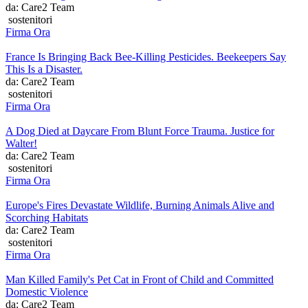
da: Care2 Team
sostenitori
Firma Ora
France Is Bringing Back Bee-Killing Pesticides. Beekeepers Say
This Is a Disaster.
da: Care2 Team
sostenitori
Firma Ora
A Dog Died at Daycare From Blunt Force Trauma. Justice for
Walter!
da: Care2 Team
sostenitori
Firma Ora
Europe's Fires Devastate Wildlife, Burning Animals Alive and
Scorching Habitats
da: Care2 Team
sostenitori
Firma Ora
Man Killed Family's Pet Cat in Front of Child and Committed
Domestic Violence
da: Care2 Team