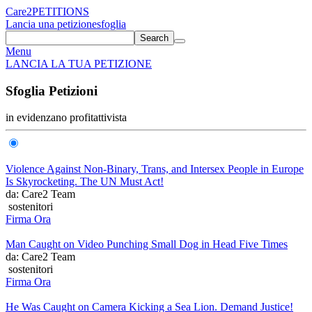
Care2
PETITIONS
Lancia una petizione
sfoglia
Search
Menu
LANCIA LA TUA PETIZIONE
Sfoglia Petizioni
in evidenza
no profit
attivista
Violence Against Non-Binary, Trans, and Intersex People in Europe
Is Skyrocketing. The UN Must Act!
da: Care2 Team
sostenitori
Firma Ora
Man Caught on Video Punching Small Dog in Head Five Times
da: Care2 Team
sostenitori
Firma Ora
He Was Caught on Camera Kicking a Sea Lion. Demand Justice!