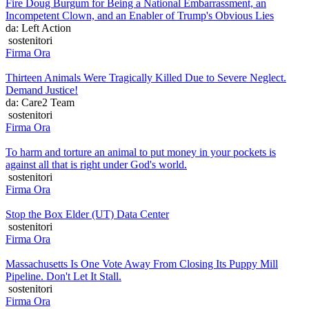
Fire Doug Burgum for Being a National Embarrassment, an
Incompetent Clown, and an Enabler of Trump's Obvious Lies
da: Left Action
sostenitori
Firma Ora
Thirteen Animals Were Tragically Killed Due to Severe Neglect.
Demand Justice!
da: Care2 Team
sostenitori
Firma Ora
To harm and torture an animal to put money in your pockets is
against all that is right under God's world.
sostenitori
Firma Ora
Stop the Box Elder (UT) Data Center
sostenitori
Firma Ora
Massachusetts Is One Vote Away From Closing Its Puppy Mill
Pipeline. Don't Let It Stall.
sostenitori
Firma Ora