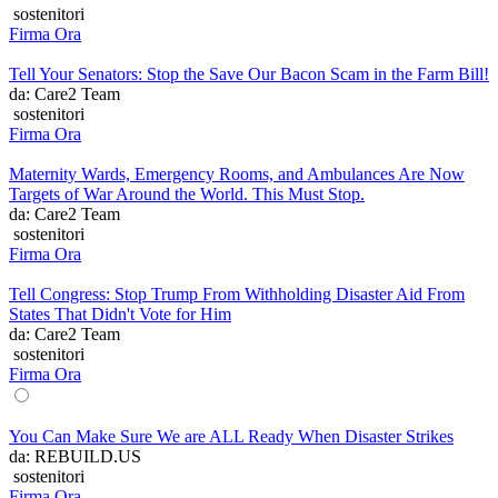
sostenitori
Firma Ora
Tell Your Senators: Stop the Save Our Bacon Scam in the Farm Bill!
da: Care2 Team
sostenitori
Firma Ora
Maternity Wards, Emergency Rooms, and Ambulances Are Now
Targets of War Around the World. This Must Stop.
da: Care2 Team
sostenitori
Firma Ora
Tell Congress: Stop Trump From Withholding Disaster Aid From
States That Didn't Vote for Him
da: Care2 Team
sostenitori
Firma Ora
You Can Make Sure We are ALL Ready When Disaster Strikes
da: REBUILD.US
sostenitori
Firma Ora