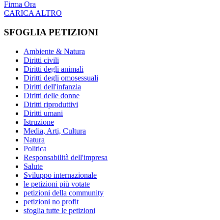
Firma Ora
CARICA ALTRO
SFOGLIA PETIZIONI
Ambiente & Natura
Diritti civili
Diritti degli animali
Diritti degli omosessuali
Diritti dell'infanzia
Diritti delle donne
Diritti riproduttivi
Diritti umani
Istruzione
Media, Arti, Cultura
Natura
Politica
Responsabilità dell'impresa
Salute
Sviluppo internazionale
le petizioni più votate
petizioni della community
petizioni no profit
sfoglia tutte le petizioni