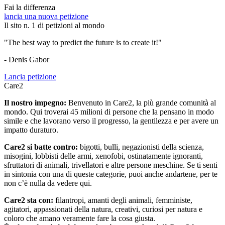
Fai la differenza
lancia una nuova petizione
Il sito n. 1 di petizioni al mondo
"The best way to predict the future is to create it!"
- Denis Gabor
Lancia petizione
Care2
Il nostro impegno:
Benvenuto in Care2, la più grande comunità al
mondo. Qui troverai 45 milioni di persone che la pensano in modo
simile e che lavorano verso il progresso, la gentilezza e per avere un
impatto duraturo.
Care2 si batte contro:
bigotti, bulli, negazionisti della scienza,
misogini, lobbisti delle armi, xenofobi, ostinatamente ignoranti,
sfruttatori di animali, trivellatori e altre persone meschine. Se ti senti
in sintonia con una di queste categorie, puoi anche andartene, per te
non c’è nulla da vedere qui.
Care2 sta con:
filantropi, amanti degli animali, femministe,
agitatori, appassionati della natura, creativi, curiosi per natura e
coloro che amano veramente fare la cosa giusta.