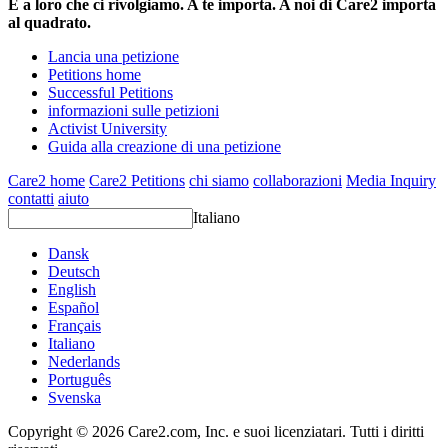
È a loro che ci rivolgiamo. A te importa. A noi di Care2 importa
al quadrato.
Lancia una petizione
Petitions home
Successful Petitions
informazioni sulle petizioni
Activist University
Guida alla creazione di una petizione
Care2 home
Care2 Petitions
chi siamo
collaborazioni
Media Inquiry
contatti
aiuto
Italiano
Dansk
Deutsch
English
Español
Français
Italiano
Nederlands
Português
Svenska
Copyright © 2026 Care2.com, Inc. e suoi licenziatari. Tutti i diritti