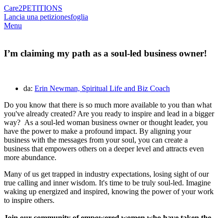
Care2
PETITIONS
Lancia una petizione
sfoglia
Menu
I’m claiming my path as a soul-led business owner!
da:
Erin Newman, Spiritual Life and Biz Coach
Do you know that there is so much more available to you than what
you've already created? Are you ready to inspire and lead in a bigger
way? As a soul-led woman business owner or thought leader, you
have the power to make a profound impact. By aligning your
business with the messages from your soul, you can create a
business that empowers others on a deeper level and attracts even
more abundance.
Many of us get trapped in industry expectations, losing sight of our
true calling and inner wisdom. It's time to be truly soul-led. Imagine
waking up energized and inspired, knowing the power of your work
to inspire others.
Join our community of empowered women who have taken the