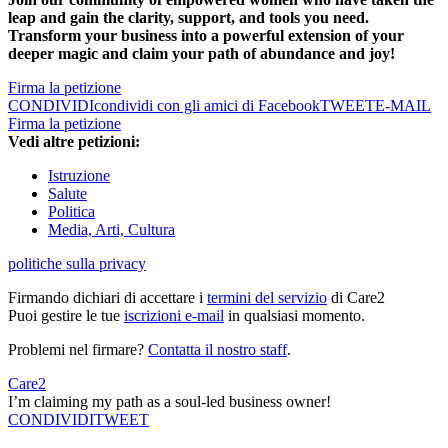
leap and gain the clarity, support, and tools you need.
Transform your business into a powerful extension of your
deeper magic and claim your path of abundance and joy!
Firma la petizione
CONDIVIDI
condividi con gli amici di Facebook
TWEET
E-MAIL
Firma la petizione
Vedi altre petizioni:
Istruzione
Salute
Politica
Media, Arti, Cultura
politiche sulla privacy
Firmando dichiari di accettare i
termini del servizio
di Care2
Puoi gestire le tue
iscrizioni e-mail
in qualsiasi momento.
Problemi nel firmare?
Contatta il nostro staff
.
Care2
I’m claiming my path as a soul-led business owner!
CONDIVIDI
TWEET