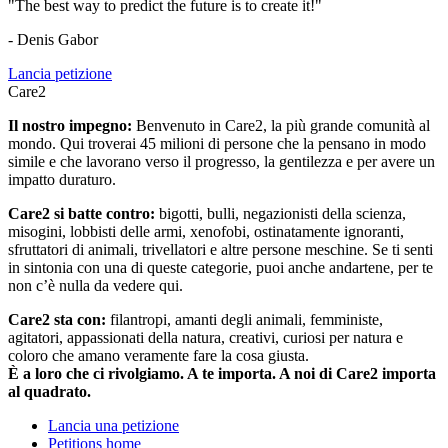
"The best way to predict the future is to create it!"
- Denis Gabor
Lancia petizione
Care2
Il nostro impegno:
Benvenuto in Care2, la più grande comunità al
mondo. Qui troverai 45 milioni di persone che la pensano in modo
simile e che lavorano verso il progresso, la gentilezza e per avere un
impatto duraturo.
Care2 si batte contro:
bigotti, bulli, negazionisti della scienza,
misogini, lobbisti delle armi, xenofobi, ostinatamente ignoranti,
sfruttatori di animali, trivellatori e altre persone meschine. Se ti senti
in sintonia con una di queste categorie, puoi anche andartene, per te
non c’è nulla da vedere qui.
Care2 sta con:
filantropi, amanti degli animali, femministe,
agitatori, appassionati della natura, creativi, curiosi per natura e
coloro che amano veramente fare la cosa giusta.
È a loro che ci rivolgiamo. A te importa. A noi di Care2 importa
al quadrato.
Lancia una petizione
Petitions home