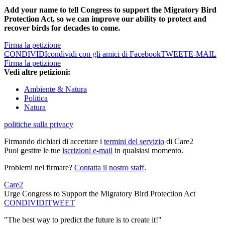
Add your name to tell Congress to support the Migratory Bird
Protection Act, so we can improve our ability to protect and
recover birds for decades to come.
Firma la petizione
CONDIVIDI
condividi con gli amici di Facebook
TWEET
E-MAIL
Firma la petizione
Vedi altre petizioni:
Ambiente & Natura
Politica
Natura
politiche sulla privacy
Firmando dichiari di accettare i
termini del servizio
di Care2
Puoi gestire le tue
iscrizioni e-mail
in qualsiasi momento.
Problemi nel firmare?
Contatta il nostro staff
.
Care2
Urge Congress to Support the Migratory Bird Protection Act
CONDIVIDI
TWEET
"The best way to predict the future is to create it!"