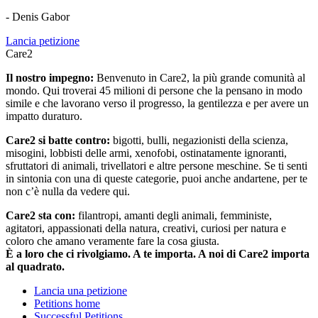
- Denis Gabor
Lancia petizione
Care2
Il nostro impegno:
Benvenuto in Care2, la più grande comunità al
mondo. Qui troverai 45 milioni di persone che la pensano in modo
simile e che lavorano verso il progresso, la gentilezza e per avere un
impatto duraturo.
Care2 si batte contro:
bigotti, bulli, negazionisti della scienza,
misogini, lobbisti delle armi, xenofobi, ostinatamente ignoranti,
sfruttatori di animali, trivellatori e altre persone meschine. Se ti senti
in sintonia con una di queste categorie, puoi anche andartene, per te
non c’è nulla da vedere qui.
Care2 sta con:
filantropi, amanti degli animali, femministe,
agitatori, appassionati della natura, creativi, curiosi per natura e
coloro che amano veramente fare la cosa giusta.
È a loro che ci rivolgiamo. A te importa. A noi di Care2 importa
al quadrato.
Lancia una petizione
Petitions home
Successful Petitions