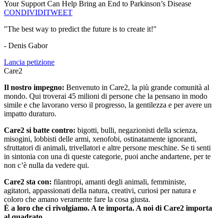
Your Support Can Help Bring an End to Parkinson’s Disease
CONDIVIDI
TWEET
"The best way to predict the future is to create it!"
- Denis Gabor
Lancia petizione
Care2
Il nostro impegno:
Benvenuto in Care2, la più grande comunità al
mondo. Qui troverai 45 milioni di persone che la pensano in modo
simile e che lavorano verso il progresso, la gentilezza e per avere un
impatto duraturo.
Care2 si batte contro:
bigotti, bulli, negazionisti della scienza,
misogini, lobbisti delle armi, xenofobi, ostinatamente ignoranti,
sfruttatori di animali, trivellatori e altre persone meschine. Se ti senti
in sintonia con una di queste categorie, puoi anche andartene, per te
non c’è nulla da vedere qui.
Care2 sta con:
filantropi, amanti degli animali, femministe,
agitatori, appassionati della natura, creativi, curiosi per natura e
coloro che amano veramente fare la cosa giusta.
È a loro che ci rivolgiamo. A te importa. A noi di Care2 importa
al quadrato.