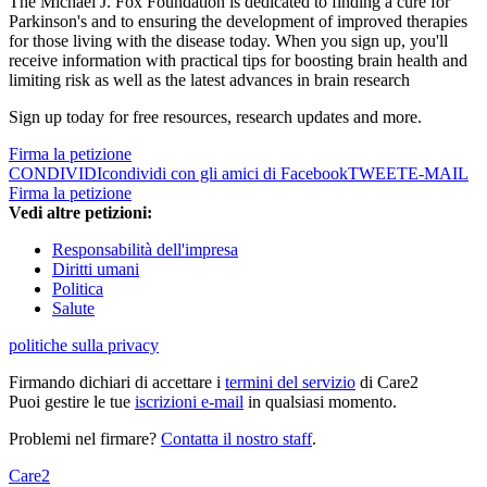
The Michael J. Fox Foundation is dedicated to finding a cure for
Parkinson's and to ensuring the development of improved therapies
for those living with the disease today. When you sign up, you'll
receive information with practical tips for boosting brain health and
limiting risk as well as the latest advances in brain research
Sign up today for free resources, research updates and more.
Firma la petizione
CONDIVIDI
condividi con gli amici di Facebook
TWEET
E-MAIL
Firma la petizione
Vedi altre petizioni:
Responsabilità dell'impresa
Diritti umani
Politica
Salute
politiche sulla privacy
Firmando dichiari di accettare i
termini del servizio
di Care2
Puoi gestire le tue
iscrizioni e-mail
in qualsiasi momento.
Problemi nel firmare?
Contatta il nostro staff
.
Care2