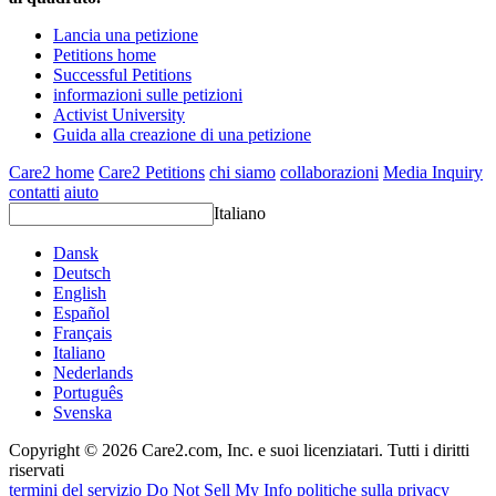
Lancia una petizione
Petitions home
Successful Petitions
informazioni sulle petizioni
Activist University
Guida alla creazione di una petizione
Care2 home
Care2 Petitions
chi siamo
collaborazioni
Media Inquiry
contatti
aiuto
Italiano
Dansk
Deutsch
English
Español
Français
Italiano
Nederlands
Português
Svenska
Copyright © 2026 Care2.com, Inc. e suoi licenziatari. Tutti i diritti
riservati
termini del servizio
Do Not Sell My Info
politiche sulla privacy