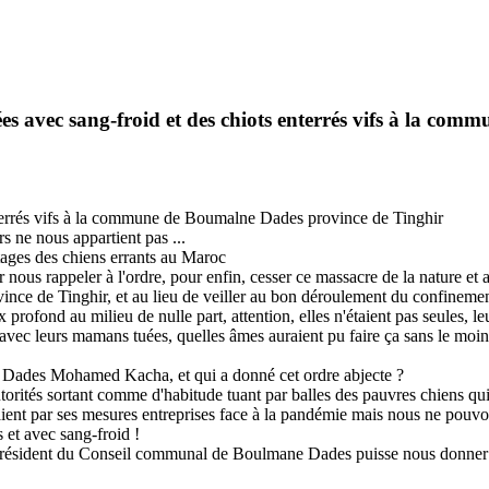
tuées avec sang-froid et des chiots enterrés vifs à la 
enterrés vifs à la commune de Boumalne Dades province de Tinghir
s ne nous appartient pas ...
tages des chiens errants au Maroc
s rappeler à l'ordre, pour enfin, cesser ce massacre de la nature et arrê
e de Tinghir, et au lieu de veiller au bon déroulement du confinement hu
 profond au milieu de nulle part, attention, elles n'étaient pas seules, l
ifs avec leurs mamans tuées, quelles âmes auraient pu faire ça sans le 
 Dades Mohamed Kacha, et qui a donné cet ordre abjecte ?
orités sortant comme d'habitude tuant par balles des pauvres chiens qu
ent par ses mesures entreprises face à la pandémie mais nous ne pouvons r
 et avec sang-froid !
 président du Conseil communal de Boulmane Dades puisse nous donner