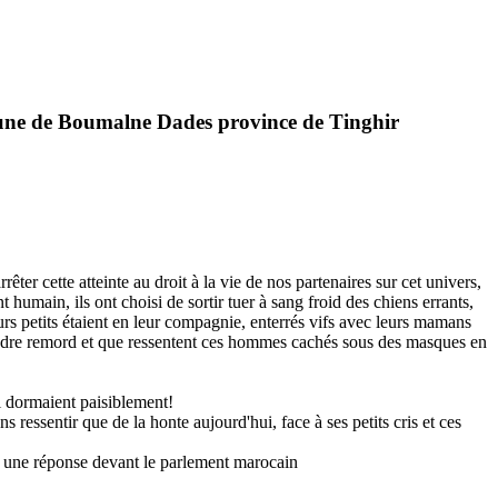
commune de Boumalne Dades province de Tinghir
ter cette atteinte au droit à la vie de nos partenaires sur cet univers,
main, ils ont choisi de sortir tuer à sang froid des chiens errants,
eurs petits étaient en leur compagnie, enterrés vifs avec leurs mamans
moindre remord et que ressentent ces hommes cachés sous des masques en
i dormaient paisiblement!
essentir que de la honte aujourd'hui, face à ses petits cris et ces
 une réponse devant le parlement marocain