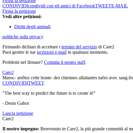
Firma la petizione
CONDIVIDI
condividi con gli amici di Facebook
TWEET
E-MAIL
Firma la petizione
Vedi altre petizioni:
Diritti degli animali
politiche sulla privacy
Firmando dichiari di accettare i
termini del servizio
di Care2
Puoi gestire le tue
iscrizioni e-mail
in qualsiasi momento.
Problemi nel firmare?
Contatta il nostro staff
.
Care2
Maroc- arrêtez cette honte- des chiennes allaitantes tuées avec sang-
CONDIVIDI
TWEET
"The best way to predict the future is to create it!"
- Denis Gabor
Lancia petizione
Care2
Il nostro impegno:
Benvenuto in Care2, la più grande comunità al mon