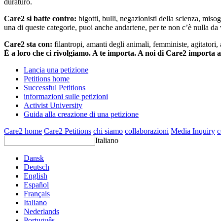
duraturo.
Care2 si batte contro:
bigotti, bulli, negazionisti della scienza, misog
una di queste categorie, puoi anche andartene, per te non c’è nulla da 
Care2 sta con:
filantropi, amanti degli animali, femministe, agitatori,
È a loro che ci rivolgiamo. A te importa. A noi di Care2 importa 
Lancia una petizione
Petitions home
Successful Petitions
informazioni sulle petizioni
Activist University
Guida alla creazione di una petizione
Care2 home
Care2 Petitions
chi siamo
collaborazioni
Media Inquiry
c
Italiano
Dansk
Deutsch
English
Español
Français
Italiano
Nederlands
Português