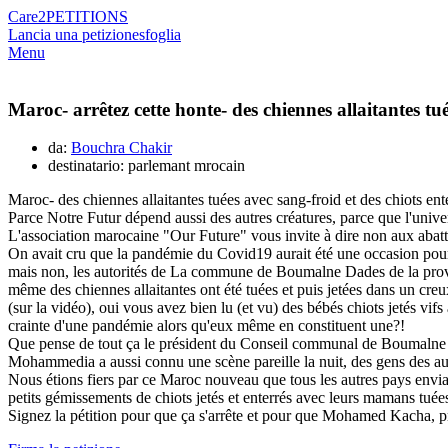
Care2
PETITIONS
Lancia una petizione
sfoglia
Menu
Maroc- arrêtez cette honte- des chiennes allaitantes 
da:
Bouchra Chakir
destinatario: parlemant mrocain
Maroc- des chiennes allaitantes tuées avec sang-froid et des chiots 
Parce Notre Futur dépend aussi des autres créatures, parce que l'univer
L'association marocaine "Our Future" vous invite à dire non aux abat
On avait cru que la pandémie du Covid19 aurait été une occasion pour nou
mais non, les autorités de La commune de Boumalne Dades de la provinc
même des chiennes allaitantes ont été tuées et puis jetées dans un creux
(sur la vidéo), oui vous avez bien lu (et vu) des bébés chiots jetés v
crainte d'une pandémie alors qu'eux même en constituent une?!
Que pense de tout ça le président du Conseil communal de Boumalne
Mohammedia a aussi connu une scène pareille la nuit, des gens des aut
Nous étions fiers par ce Maroc nouveau que tous les autres pays enviai
petits gémissements de chiots jetés et enterrés avec leurs mamans tuées
Signez la pétition pour que ça s'arrête et pour que Mohamed Kacha,