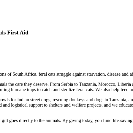
ls First Aid
ns of South Africa, feral cats struggle against starvation, disease and 
mals the care they deserve. From Serbia to Tanzania, Morocco, Liberia 
ecuring humane traps to catch and sterilize feral cats. We also help feed 
owls for Indian street dogs, rescuing donkeys and dogs in Tanzania, an
id and logistical support to shelters and welfare projects, and we educa
gift goes directly to the animals. By giving today, you fund life‑saving 