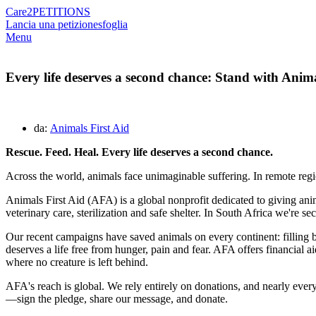
Care2
PETITIONS
Lancia una petizione
sfoglia
Menu
Every life deserves a second chance: Stand with Anima
da:
Animals First Aid
Rescue. Feed. Heal. Every life deserves a second chance.
Across the world, animals face unimaginable suffering. In remote regio
Animals First Aid (AFA) is a global nonprofit dedicated to giving ani
veterinary care, sterilization and safe shelter. In South Africa we're s
Our recent campaigns have saved animals on every continent: filling b
deserves a life free from hunger, pain and fear. AFA offers financial a
where no creature is left behind.
AFA's reach is global. We rely entirely on donations, and nearly every 
—sign the pledge, share our message, and donate.