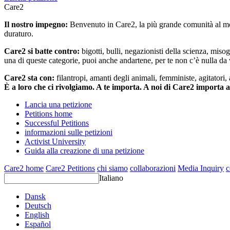
Care2
Il nostro impegno:
Benvenuto in Care2, la più grande comunità al mon
duraturo.
Care2 si batte contro:
bigotti, bulli, negazionisti della scienza, misog
una di queste categorie, puoi anche andartene, per te non c’è nulla da 
Care2 sta con:
filantropi, amanti degli animali, femministe, agitatori,
È a loro che ci rivolgiamo. A te importa. A noi di Care2 importa 
Lancia una petizione
Petitions home
Successful Petitions
informazioni sulle petizioni
Activist University
Guida alla creazione di una petizione
Care2 home
Care2 Petitions
chi siamo
collaborazioni
Media Inquiry
c
Italiano
Dansk
Deutsch
English
Español