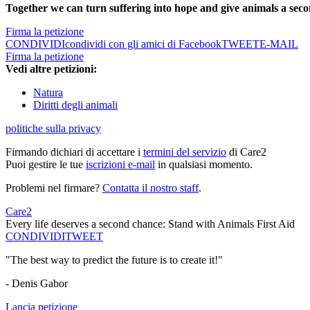
Together we can turn suffering into hope and give animals a sec
Firma la petizione
CONDIVIDI
condividi con gli amici di Facebook
TWEET
E-MAIL
Firma la petizione
Vedi altre petizioni:
Natura
Diritti degli animali
politiche sulla privacy
Firmando dichiari di accettare i
termini del servizio
di Care2
Puoi gestire le tue
iscrizioni e-mail
in qualsiasi momento.
Problemi nel firmare?
Contatta il nostro staff
.
Care2
Every life deserves a second chance: Stand with Animals First Aid
CONDIVIDI
TWEET
"The best way to predict the future is to create it!"
- Denis Gabor
Lancia petizione