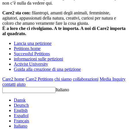
non c’è nulla da vedere qui.
Care2 sta con:
filantropi, amanti degli animali, femministe,
agitatori, appassionati della natura, creativi, curiosi per natura e
coloro che amano veramente fare la cosa giusta.
È a loro che ci rivolgiamo. A te importa. A noi di Care2 importa
al quadrato.
Lancia una petizione
Petitions home
Successful Petitions
informazioni sulle petizioni
Activist University
Guida alla creazione di una petizione
Care2 home
Care2 Petitions
chi siamo
collaborazioni
Media Inquiry
contatti
aiuto
Italiano
Dansk
Deutsch
English
Español
Français
Italiano