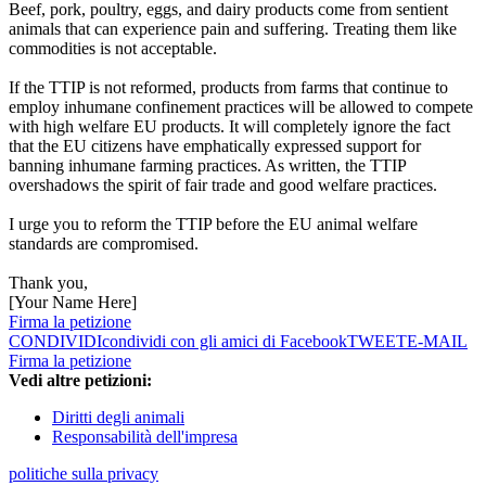
Beef, pork, poultry, eggs, and dairy products come from sentient
animals that can experience pain and suffering. Treating them like
commodities is not acceptable.
If the TTIP is not reformed, products from farms that continue to
employ inhumane confinement practices will be allowed to compete
with high welfare EU products. It will completely ignore the fact
that the EU citizens have emphatically expressed support for
banning inhumane farming practices. As written, the TTIP
overshadows the spirit of fair trade and good welfare practices.
I urge you to reform the TTIP before the EU animal welfare
standards are compromised.
Thank you,
[Your Name Here]
Firma la petizione
CONDIVIDI
condividi con gli amici di Facebook
TWEET
E-MAIL
Firma la petizione
Vedi altre petizioni:
Diritti degli animali
Responsabilità dell'impresa
politiche sulla privacy