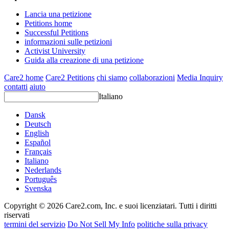
Lancia una petizione
Petitions home
Successful Petitions
informazioni sulle petizioni
Activist University
Guida alla creazione di una petizione
Care2 home
Care2 Petitions
chi siamo
collaborazioni
Media Inquiry
contatti
aiuto
Italiano
Dansk
Deutsch
English
Español
Français
Italiano
Nederlands
Português
Svenska
Copyright © 2026 Care2.com, Inc. e suoi licenziatari. Tutti i diritti
riservati
termini del servizio
Do Not Sell My Info
politiche sulla privacy