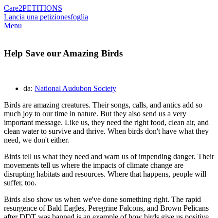
Care2
PETITIONS
Lancia una petizione
sfoglia
Menu
Help Save our Amazing Birds
da:
National Audubon Society
Birds are amazing creatures. Their songs, calls, and antics add so
much joy to our time in nature. But they also send us a very
important message. Like us, they need the right food, clean air, and
clean water to survive and thrive. When birds don't have what they
need, we don't either.
Birds tell us what they need and warn us of impending danger. Their
movements tell us where the impacts of climate change are
disrupting habitats and resources. Where that happens, people will
suffer, too.
Birds also show us when we've done something right. The rapid
resurgence of Bald Eagles, Peregrine Falcons, and Brown Pelicans
after DDT was banned is an example of how birds give us positive