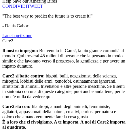
Help Save our Amazing Birds
CONDIVIDI
TWEET
"The best way to predict the future is to create it!"
- Denis Gabor
Lancia petizione
Care2
Il nostro impegno:
Benvenuto in Care2, la più grande comunità al
mondo. Qui troverai 45 milioni di persone che la pensano in modo
simile e che lavorano verso il progresso, la gentilezza e per avere un
impatto duraturo.
Care2 si batte contro:
bigotti, bulli, negazionisti della scienza,
misogini, lobbisti delle armi, xenofobi, ostinatamente ignoranti,
sfruttatori di animali, trivellatori e altre persone meschine. Se ti senti
in sintonia con una di queste categorie, puoi anche andartene, per te
non c’è nulla da vedere qui.
Care2 sta con:
filantropi, amanti degli animali, femministe,
agitatori, appassionati della natura, creativi, curiosi per natura e
coloro che amano veramente fare la cosa giusta.
È a loro che ci rivolgiamo. A te importa. A noi di Care2 importa
al quadrato.