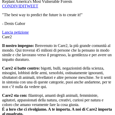
Replant America's Most Vulnerable Forests
CONDIVIDI
TWEET
"The best way to predict the future is to create it!"
- Denis Gabor
Lancia petizione
Care2
Il nostro impegno:
Benvenuto in Care2, la più grande comunità al
mondo. Qui troverai 45 milioni di persone che la pensano in modo
simile e che lavorano verso il progresso, la gentilezza e per avere un
impatto duraturo.
Care2 si batte contro:
bigotti, bulli, negazionisti della scienza,
misogini, lobbisti delle armi, xenofobi, ostinatamente ignoranti,
sfruttatori di animali, trivellatori e altre persone meschine. Se ti senti
in sintonia con una di queste categorie, puoi anche andartene, per te
non c’è nulla da vedere qui.
Care2 sta con:
filantropi, amanti degli animali, femministe,
agitatori, appassionati della natura, creativi, curiosi per natura e
coloro che amano veramente fare la cosa giusta.
È a loro che ci rivolgiamo. A te importa. A noi di Care2 importa
al quadrato.