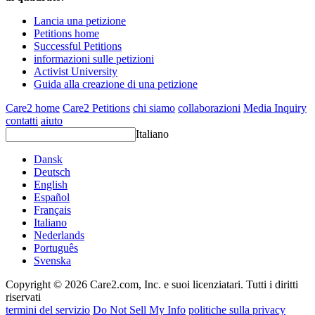
Lancia una petizione
Petitions home
Successful Petitions
informazioni sulle petizioni
Activist University
Guida alla creazione di una petizione
Care2 home
Care2 Petitions
chi siamo
collaborazioni
Media Inquiry
contatti
aiuto
Italiano
Dansk
Deutsch
English
Español
Français
Italiano
Nederlands
Português
Svenska
Copyright © 2026 Care2.com, Inc. e suoi licenziatari. Tutti i diritti
riservati
termini del servizio
Do Not Sell My Info
politiche sulla privacy