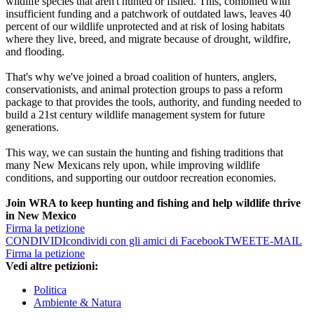
wildlife species that aren't hunted or fished. This, combined with
insufficient funding and a patchwork of outdated laws, leaves 40
percent of our wildlife unprotected and at risk of losing habitats
where they live, breed, and migrate because of drought, wildfire,
and flooding.
That's why we've joined a broad coalition of hunters, anglers,
conservationists, and animal protection groups to pass a reform
package to that provides the tools, authority, and funding needed to
build a 21st century wildlife management system for future
generations.
This way, we can sustain the hunting and fishing traditions that
many New Mexicans rely upon, while improving wildlife
conditions, and supporting our outdoor recreation economies.
Join WRA to keep hunting and fishing and help wildlife thrive
in New Mexico
Firma la petizione
CONDIVIDI
condividi con gli amici di Facebook
TWEET
E-MAIL
Firma la petizione
Vedi altre petizioni:
Politica
Ambiente & Natura