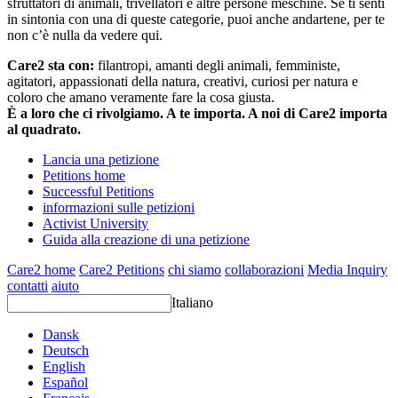
sfruttatori di animali, trivellatori e altre persone meschine. Se ti senti
in sintonia con una di queste categorie, puoi anche andartene, per te
non c’è nulla da vedere qui.
Care2 sta con:
filantropi, amanti degli animali, femministe,
agitatori, appassionati della natura, creativi, curiosi per natura e
coloro che amano veramente fare la cosa giusta.
È a loro che ci rivolgiamo. A te importa. A noi di Care2 importa
al quadrato.
Lancia una petizione
Petitions home
Successful Petitions
informazioni sulle petizioni
Activist University
Guida alla creazione di una petizione
Care2 home
Care2 Petitions
chi siamo
collaborazioni
Media Inquiry
contatti
aiuto
Italiano
Dansk
Deutsch
English
Español