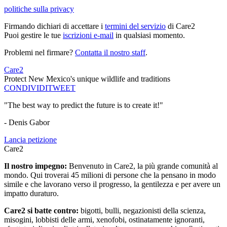
politiche sulla privacy
Firmando dichiari di accettare i
termini del servizio
di Care2
Puoi gestire le tue
iscrizioni e-mail
in qualsiasi momento.
Problemi nel firmare?
Contatta il nostro staff
.
Care2
Protect New Mexico's unique wildlife and traditions
CONDIVIDI
TWEET
"The best way to predict the future is to create it!"
- Denis Gabor
Lancia petizione
Care2
Il nostro impegno:
Benvenuto in Care2, la più grande comunità al
mondo. Qui troverai 45 milioni di persone che la pensano in modo
simile e che lavorano verso il progresso, la gentilezza e per avere un
impatto duraturo.
Care2 si batte contro:
bigotti, bulli, negazionisti della scienza,
misogini, lobbisti delle armi, xenofobi, ostinatamente ignoranti,