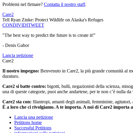
Problemi nel firmare?
Contatta il nostro staff
.
Care2
Tell Ryan Zinke: Protect Wildlife on Alaska's Refuges
CONDIVIDI
TWEET
"The best way to predict the future is to create it!"
- Denis Gabor
Lancia petizione
Care2
Il nostro impegno:
Benvenuto in Care2, la più grande comunità al mon
duraturo.
Care2 si batte contro:
bigotti, bulli, negazionisti della scienza, misog
una di queste categorie, puoi anche andartene, per te non c’è nulla da 
Care2 sta con:
filantropi, amanti degli animali, femministe, agitatori,
È a loro che ci rivolgiamo. A te importa. A noi di Care2 importa 
Lancia una petizione
Petitions home
Successful Petitions