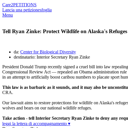
Care2
PETITIONS
Lancia una petizione
sfoglia
Menu
Tell Ryan Zinke: Protect Wildlife on Alaska's Refuges
da:
Center for Biological Diversity
destinatario: Interior Secretary Ryan Zinke
President Donald Trump recently signed a cruel bill into law repealing
Congressional Review Act — repealed an Obama administration rule that
in an attempt to artificially boost caribou numbers to placate sport hunt
This law is as barbaric as it sounds, and it may also be unconstitu
CRA.
Our lawsuit aims to restore protections for wildlife on Alaska's refuge
wolves and bears on our national wildlife refuges.
Take action - tell Interior Secretary Ryan Zinke to deny any reque
leggi la lettera di accompagnamento ▾