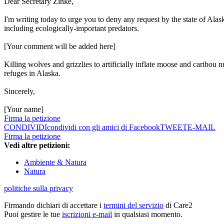
Dear Secretary Zinke,
I'm writing today to urge you to deny any request by the state of Alask
including ecologically-important predators.
[Your comment will be added here]
Killing wolves and grizzlies to artificially inflate moose and caribou n
refuges in Alaska.
Sincerely,
[Your name]
Firma la petizione
CONDIVIDI
condividi con gli amici di Facebook
TWEET
E-MAIL
Firma la petizione
Vedi altre petizioni:
Ambiente & Natura
Natura
politiche sulla privacy
Firmando dichiari di accettare i
termini del servizio
di Care2
Puoi gestire le tue
iscrizioni e-mail
in qualsiasi momento.