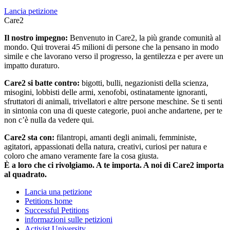
Lancia petizione
Care2
Il nostro impegno:
Benvenuto in Care2, la più grande comunità al
mondo. Qui troverai 45 milioni di persone che la pensano in modo
simile e che lavorano verso il progresso, la gentilezza e per avere un
impatto duraturo.
Care2 si batte contro:
bigotti, bulli, negazionisti della scienza,
misogini, lobbisti delle armi, xenofobi, ostinatamente ignoranti,
sfruttatori di animali, trivellatori e altre persone meschine. Se ti senti
in sintonia con una di queste categorie, puoi anche andartene, per te
non c’è nulla da vedere qui.
Care2 sta con:
filantropi, amanti degli animali, femministe,
agitatori, appassionati della natura, creativi, curiosi per natura e
coloro che amano veramente fare la cosa giusta.
È a loro che ci rivolgiamo. A te importa. A noi di Care2 importa
al quadrato.
Lancia una petizione
Petitions home
Successful Petitions
informazioni sulle petizioni
Activist University