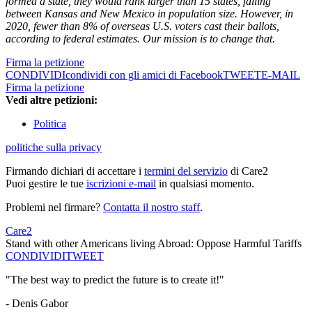
formed a state, they would rank larger than 15 states, falling
between Kansas and New Mexico in population size. However, in
2020, fewer than 8% of overseas U.S. voters cast their ballots,
according to federal estimates. Our mission is to change that.
Firma la petizione
CONDIVIDI
condividi con gli amici di Facebook
TWEET
E-MAIL
Firma la petizione
Vedi altre petizioni:
Politica
politiche sulla privacy
Firmando dichiari di accettare i
termini del servizio
di Care2
Puoi gestire le tue
iscrizioni e-mail
in qualsiasi momento.
Problemi nel firmare?
Contatta il nostro staff
.
Care2
Stand with other Americans living Abroad: Oppose Harmful Tariffs
CONDIVIDI
TWEET
"The best way to predict the future is to create it!"
- Denis Gabor