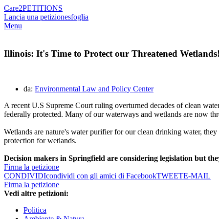
Care2
PETITIONS
Lancia una petizione
sfoglia
Menu
Illinois: It's Time to Protect our Threatened Wetlands
da:
Environmental Law and Policy Center
A recent U.S Supreme Court ruling
overturn
ed
decades of clean water
federally protected.
Many of our waterways and wetlands are now thre
Wetlands are nature's water purifier for our clean drinking water, they 
protection for wetlands.
Decision makers in Springfield are
considering legislation but the
Firma la petizione
CONDIVIDI
condividi con gli amici di Facebook
TWEET
E-MAIL
Firma la petizione
Vedi altre petizioni:
Politica
Ambiente & Natura