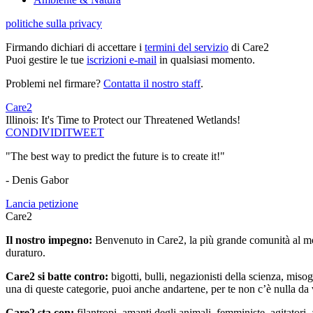
politiche sulla privacy
Firmando dichiari di accettare i
termini del servizio
di Care2
Puoi gestire le tue
iscrizioni e-mail
in qualsiasi momento.
Problemi nel firmare?
Contatta il nostro staff
.
Care2
Illinois: It's Time to Protect our Threatened Wetlands!
CONDIVIDI
TWEET
"The best way to predict the future is to create it!"
- Denis Gabor
Lancia petizione
Care2
Il nostro impegno:
Benvenuto in Care2, la più grande comunità al mon
duraturo.
Care2 si batte contro:
bigotti, bulli, negazionisti della scienza, misog
una di queste categorie, puoi anche andartene, per te non c’è nulla da 
Care2 sta con:
filantropi, amanti degli animali, femministe, agitatori,