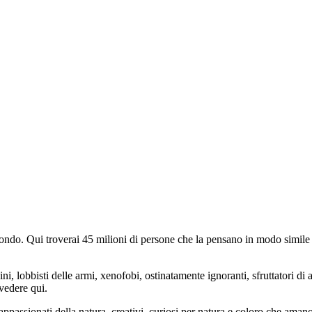
do. Qui troverai 45 milioni di persone che la pensano in modo simile e
ini, lobbisti delle armi, xenofobi, ostinatamente ignoranti, sfruttatori di 
vedere qui.
 appassionati della natura, creativi, curiosi per natura e coloro che aman