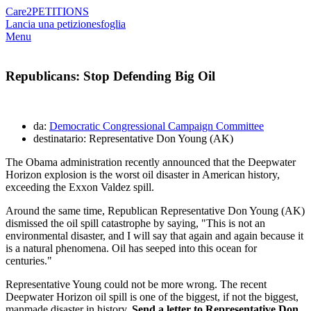
Care2
PETITIONS
Lancia una petizione
sfoglia
Menu
Republicans: Stop Defending Big Oil
da:
Democratic Congressional Campaign Committee
destinatario: Representative Don Young (AK)
The Obama administration recently announced that the Deepwater
Horizon explosion is the worst oil disaster in American history,
exceeding the Exxon Valdez spill.
Around the same time, Republican Representative Don Young (AK)
dismissed the oil spill catastrophe by saying, "This is not an
environmental disaster, and I will say that again and again because it
is a natural phenomena. Oil has seeped into this ocean for
centuries."
Representative Young could not be more wrong. The recent
Deepwater Horizon oil spill is one of the biggest, if not the biggest,
manmade disaster in history.
Send a letter to Representative Don