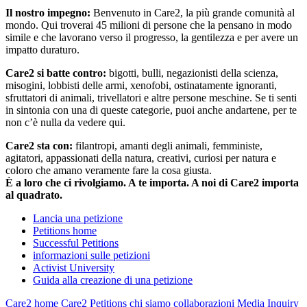
Il nostro impegno:
Benvenuto in Care2, la più grande comunità al
mondo. Qui troverai 45 milioni di persone che la pensano in modo
simile e che lavorano verso il progresso, la gentilezza e per avere un
impatto duraturo.
Care2 si batte contro:
bigotti, bulli, negazionisti della scienza,
misogini, lobbisti delle armi, xenofobi, ostinatamente ignoranti,
sfruttatori di animali, trivellatori e altre persone meschine. Se ti senti
in sintonia con una di queste categorie, puoi anche andartene, per te
non c’è nulla da vedere qui.
Care2 sta con:
filantropi, amanti degli animali, femministe,
agitatori, appassionati della natura, creativi, curiosi per natura e
coloro che amano veramente fare la cosa giusta.
È a loro che ci rivolgiamo. A te importa. A noi di Care2 importa
al quadrato.
Lancia una petizione
Petitions home
Successful Petitions
informazioni sulle petizioni
Activist University
Guida alla creazione di una petizione
Care2 home
Care2 Petitions
chi siamo
collaborazioni
Media Inquiry