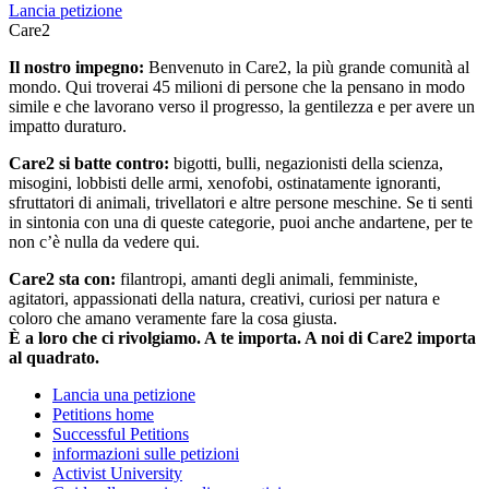
Lancia petizione
Care2
Il nostro impegno:
Benvenuto in Care2, la più grande comunità al
mondo. Qui troverai 45 milioni di persone che la pensano in modo
simile e che lavorano verso il progresso, la gentilezza e per avere un
impatto duraturo.
Care2 si batte contro:
bigotti, bulli, negazionisti della scienza,
misogini, lobbisti delle armi, xenofobi, ostinatamente ignoranti,
sfruttatori di animali, trivellatori e altre persone meschine. Se ti senti
in sintonia con una di queste categorie, puoi anche andartene, per te
non c’è nulla da vedere qui.
Care2 sta con:
filantropi, amanti degli animali, femministe,
agitatori, appassionati della natura, creativi, curiosi per natura e
coloro che amano veramente fare la cosa giusta.
È a loro che ci rivolgiamo. A te importa. A noi di Care2 importa
al quadrato.
Lancia una petizione
Petitions home
Successful Petitions
informazioni sulle petizioni
Activist University