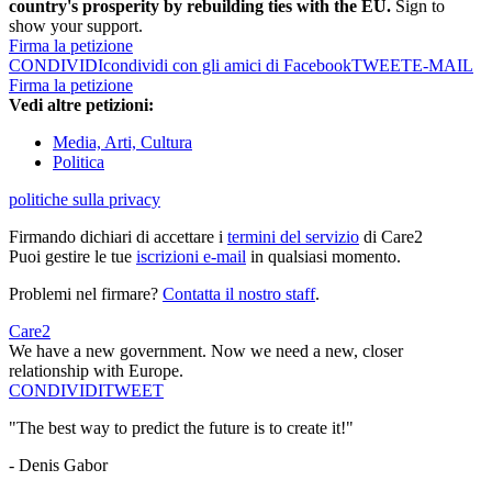
country's prosperity by rebuilding ties with the EU.
Sign to
show your support.
Firma la petizione
CONDIVIDI
condividi con gli amici di Facebook
TWEET
E-MAIL
Firma la petizione
Vedi altre petizioni:
Media, Arti, Cultura
Politica
politiche sulla privacy
Firmando dichiari di accettare i
termini del servizio
di Care2
Puoi gestire le tue
iscrizioni e-mail
in qualsiasi momento.
Problemi nel firmare?
Contatta il nostro staff
.
Care2
We have a new government. Now we need a new, closer
relationship with Europe.
CONDIVIDI
TWEET
"The best way to predict the future is to create it!"
- Denis Gabor