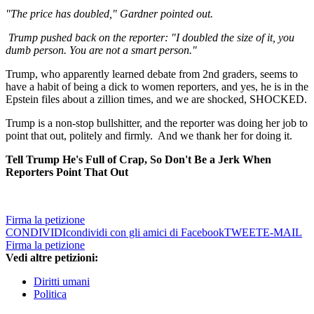
"The price has doubled," Gardner pointed out.
Trump pushed back on the reporter: "I doubled the size of it, you
dumb person. You are not a smart person."
Trump, who apparently learned debate from 2nd graders, seems to
have a habit of being a dick to women reporters, and yes, he is in the
Epstein files about a zillion times, and we are shocked, SHOCKED.
Trump is a non-stop bullshitter, and the reporter was doing her job to
point that out, politely and firmly. And we thank her for doing it.
Tell Trump He's Full of Crap, So Don't Be a Jerk When
Reporters Point That Out
Firma la petizione
CONDIVIDI
condividi con gli amici di Facebook
TWEET
E-MAIL
Firma la petizione
Vedi altre petizioni:
Diritti umani
Politica