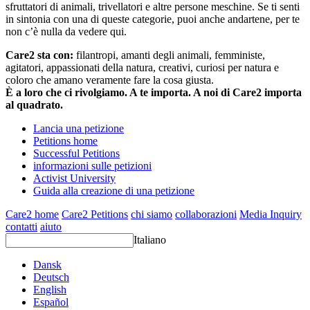
sfruttatori di animali, trivellatori e altre persone meschine. Se ti senti
in sintonia con una di queste categorie, puoi anche andartene, per te
non c’è nulla da vedere qui.
Care2 sta con:
filantropi, amanti degli animali, femministe,
agitatori, appassionati della natura, creativi, curiosi per natura e
coloro che amano veramente fare la cosa giusta.
È a loro che ci rivolgiamo. A te importa. A noi di Care2 importa
al quadrato.
Lancia una petizione
Petitions home
Successful Petitions
informazioni sulle petizioni
Activist University
Guida alla creazione di una petizione
Care2 home
Care2 Petitions
chi siamo
collaborazioni
Media Inquiry
contatti
aiuto
Italiano
Dansk
Deutsch
English
Español