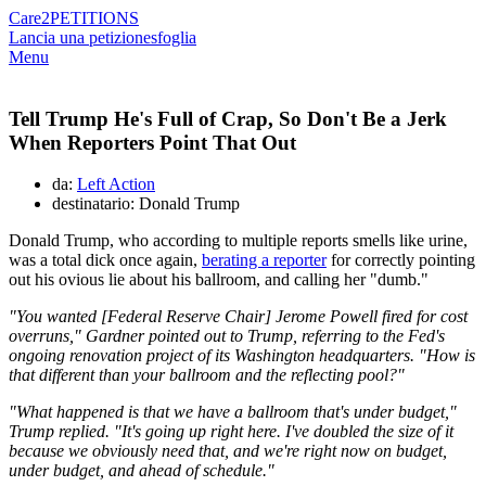
Care2
PETITIONS
Lancia una petizione
sfoglia
Menu
Tell Trump He's Full of Crap, So Don't Be a Jerk
When Reporters Point That Out
da:
Left Action
destinatario: Donald Trump
Donald Trump, who according to multiple reports smells like urine,
was a total dick once again,
berating a reporter
for correctly pointing
out his ovious lie about his ballroom, and calling her "dumb."
"You wanted [Federal Reserve Chair] Jerome Powell fired for cost
overruns," Gardner pointed out to Trump, referring to the Fed's
ongoing renovation project of its Washington headquarters. "How is
that different than your ballroom and the reflecting pool?"
"What happened is that we have a ballroom that's under budget,"
Trump replied. "It's going up right here. I've doubled the size of it
because we obviously need that, and we're right now on budget,
under budget, and ahead of schedule."