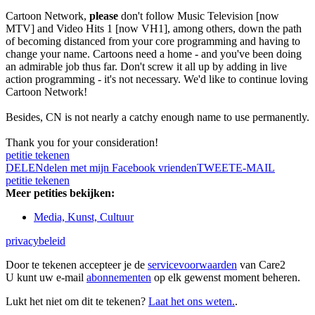
Cartoon Network,
please
don't follow Music Television [now
MTV] and Video Hits 1 [now VH1], among others, down the path
of becoming distanced from your core programming and having to
change your name. Cartoons need a home - and you've been doing
an admirable job thus far. Don't screw it all up by adding in live
action programming - it's not necessary. We'd like to continue loving
Cartoon Network!
Besides, CN is not nearly a catchy enough name to use permanently.
Thank you for your consideration!
petitie tekenen
DELEN
delen met mijn Facebook vrienden
TWEET
E-MAIL
petitie tekenen
Meer petities bekijken:
Media, Kunst, Cultuur
privacybeleid
Door te tekenen accepteer je de
servicevoorwaarden
van Care2
U kunt uw e-mail
abonnementen
op elk gewenst moment beheren.
Lukt het niet om dit te tekenen?
Laat het ons weten.
.