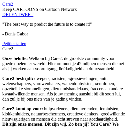
Care2
Keep CARTOONS on Cartoon Network
DELEN
TWEET
"The best way to predict the future is to create it!"
- Denis Gabor
Petitie starten
Care2
Onze belofte:
Welkom bij Care2, de grootste community voor
goede doelen ter wereld. Hier ontmoet je 45 miljoen mensen die net
als jij werken aan vooruitgang, liefdadigheid en duurzaamheid.
Care2 bestrijdt:
dwepers, racisten, agressievelingen, anti-
wetenschappers, vrouwenhaters, wapenlobbyisten, xenofoben,
opzettelijke stommelingen, dierenmishandelaars, fraccers en andere
kwaadwillende mensen. Als jouw mening aansluit bij dit soort lui,
dan zul je bij ons niets van je gading vinden.
Care2 komt op voor:
hulpverleners, dierenvrienden, feministen,
klokkenluiders, natuurbeschermers, creatieve denkers, goedwillende
nieuwsgierigen en mensen die echt streven naar goedaardigheid.
Dit zijn onze mensen. Dit zijn wij. Zo ben jij? You Care? We