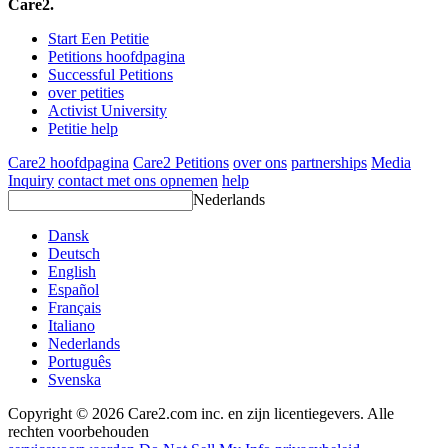
Care2.
Start Een Petitie
Petitions hoofdpagina
Successful Petitions
over petities
Activist University
Petitie help
Care2 hoofdpagina
Care2 Petitions
over ons
partnerships
Media
Inquiry
contact met ons opnemen
help
Nederlands
Dansk
Deutsch
English
Español
Français
Italiano
Nederlands
Português
Svenska
Copyright © 2026 Care2.com inc. en zijn licentiegevers. Alle
rechten voorbehouden