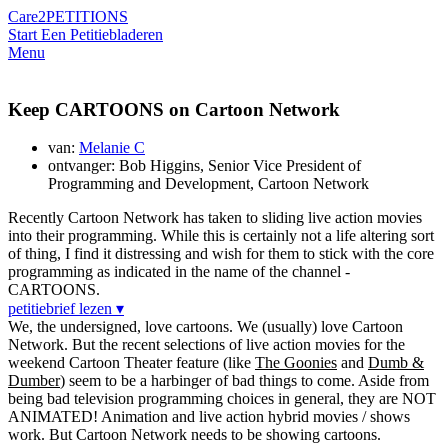
Care2
PETITIONS
Start Een Petitie
bladeren
Menu
Keep CARTOONS on Cartoon Network
van:
Melanie C
ontvanger: Bob Higgins, Senior Vice President of
Programming and Development, Cartoon Network
Recently Cartoon Network has taken to sliding live action movies
into their programming. While this is certainly not a life altering sort
of thing, I find it distressing and wish for them to stick with the core
programming as indicated in the name of the channel -
CARTOONS.
petitiebrief lezen ▾
We, the undersigned, love cartoons. We (usually) love Cartoon
Network. But the recent selections of live action movies for the
weekend Cartoon Theater feature (like
The Goonies
and
Dumb &
Dumber
) seem to be a harbinger of bad things to come. Aside from
being bad television programming choices in general, they are NOT
ANIMATED! Animation and live action hybrid movies / shows
work. But Cartoon Network needs to be showing cartoons.