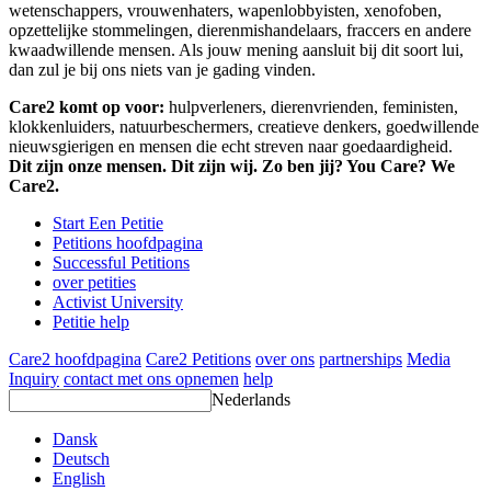
wetenschappers, vrouwenhaters, wapenlobbyisten, xenofoben,
opzettelijke stommelingen, dierenmishandelaars, fraccers en andere
kwaadwillende mensen. Als jouw mening aansluit bij dit soort lui,
dan zul je bij ons niets van je gading vinden.
Care2 komt op voor:
hulpverleners, dierenvrienden, feministen,
klokkenluiders, natuurbeschermers, creatieve denkers, goedwillende
nieuwsgierigen en mensen die echt streven naar goedaardigheid.
Dit zijn onze mensen. Dit zijn wij. Zo ben jij? You Care? We
Care2.
Start Een Petitie
Petitions hoofdpagina
Successful Petitions
over petities
Activist University
Petitie help
Care2 hoofdpagina
Care2 Petitions
over ons
partnerships
Media
Inquiry
contact met ons opnemen
help
Nederlands
Dansk
Deutsch
English