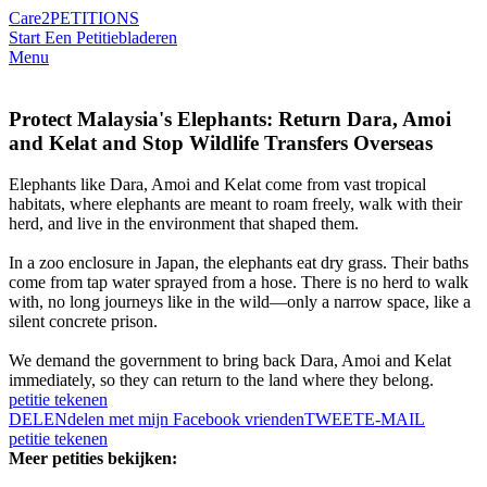
Care2
PETITIONS
Start Een Petitie
bladeren
Menu
Protect Malaysia's Elephants: Return Dara, Amoi
and Kelat and Stop Wildlife Transfers Overseas
Elephants like Dara, Amoi and Kelat come from vast tropical
habitats, where elephants are meant to roam freely, walk with their
herd, and live in the environment that shaped them.
In a zoo enclosure in Japan, the elephants eat dry grass. Their baths
come from tap water sprayed from a hose. There is no herd to walk
with, no long journeys like in the wild—only a narrow space, like a
silent concrete prison.
We demand the government to bring back Dara, Amoi and Kelat
immediately, so they can return to the land where they belong.
petitie tekenen
DELEN
delen met mijn Facebook vrienden
TWEET
E-MAIL
petitie tekenen
Meer petities bekijken: