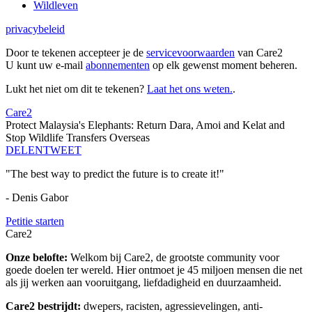
Wildleven
privacybeleid
Door te tekenen accepteer je de
servicevoorwaarden
van Care2
U kunt uw e-mail
abonnementen
op elk gewenst moment beheren.
Lukt het niet om dit te tekenen?
Laat het ons weten.
.
Care2
Protect Malaysia's Elephants: Return Dara, Amoi and Kelat and
Stop Wildlife Transfers Overseas
DELEN
TWEET
"The best way to predict the future is to create it!"
- Denis Gabor
Petitie starten
Care2
Onze belofte:
Welkom bij Care2, de grootste community voor
goede doelen ter wereld. Hier ontmoet je 45 miljoen mensen die net
als jij werken aan vooruitgang, liefdadigheid en duurzaamheid.
Care2 bestrijdt:
dwepers, racisten, agressievelingen, anti-