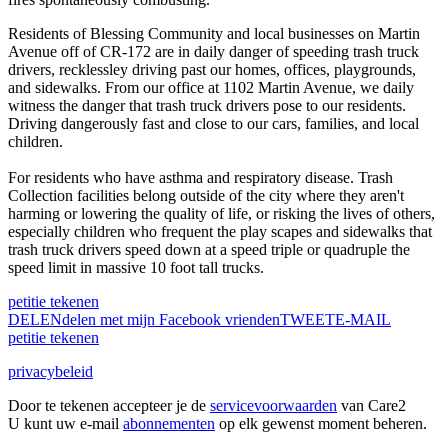
Residents of Blessing Community and local businesses on Martin
Avenue off of CR-172 are in daily danger of speeding trash truck
drivers, recklessley driving past our homes, offices, playgrounds,
and sidewalks. From our office at 1102 Martin Avenue, we daily
witness the danger that trash truck drivers pose to our residents.
Driving dangerously fast and close to our cars, families, and local
children.
For residents who have asthma and respiratory disease. Trash
Collection facilities belong outside of the city where they aren't
harming or lowering the quality of life, or risking the lives of others,
especially children who frequent the play scapes and sidewalks that
trash truck drivers speed down at a speed triple or quadruple the
speed limit in massive 10 foot tall trucks.
petitie tekenen
DELEN
delen met mijn Facebook vrienden
TWEET
E-MAIL
petitie tekenen
privacybeleid
Door te tekenen accepteer je de
servicevoorwaarden
van Care2
U kunt uw e-mail
abonnementen
op elk gewenst moment beheren.