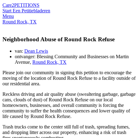
Care2
PETITIONS
Start Een Petitie
bladeren
Menu
Round Rock, TX
Neighborhood Abuse of Round Rock Refuse
van:
Dean Lewis
ontvanger: Blessing Community and Businesses on Martin
Avenue,
Round Rock, TX
Please join our community in signing this petition to encourage the
moving of the location of Round Rock Refuse to a facility outside of
our residential area.
Reckless driving and air quality abuse (swealtering garbage, garbage
cans, clouds of dust) of Round Rock Refuse on our local
homeowners, businesses, and overall community is forcing the
community to suffer the health consequences and lower quality of
life caused by Round Rock Refuse.
Trash trucks come to the center still full of trash, spreading fumes,
and dropping litter across our property, enhancing a risk of trash
fires spontaneously combusting.