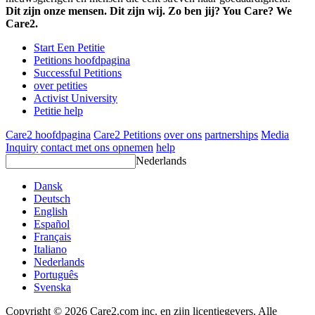
Dit zijn onze mensen. Dit zijn wij. Zo ben jij? You Care? We
Care2.
Start Een Petitie
Petitions hoofdpagina
Successful Petitions
over petities
Activist University
Petitie help
Care2 hoofdpagina
Care2 Petitions
over ons
partnerships
Media
Inquiry
contact met ons opnemen
help
Nederlands
Dansk
Deutsch
English
Español
Français
Italiano
Nederlands
Português
Svenska
Copyright © 2026 Care2.com inc. en zijn licentiegevers. Alle