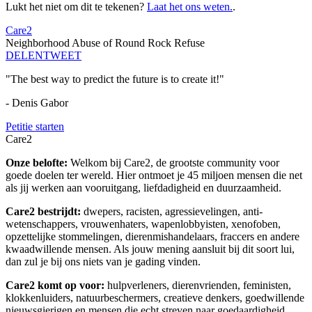
Lukt het niet om dit te tekenen?
Laat het ons weten.
.
Care2
Neighborhood Abuse of Round Rock Refuse
DELEN
TWEET
"The best way to predict the future is to create it!"
- Denis Gabor
Petitie starten
Care2
Onze belofte:
Welkom bij Care2, de grootste community voor
goede doelen ter wereld. Hier ontmoet je 45 miljoen mensen die net
als jij werken aan vooruitgang, liefdadigheid en duurzaamheid.
Care2 bestrijdt:
dwepers, racisten, agressievelingen, anti-
wetenschappers, vrouwenhaters, wapenlobbyisten, xenofoben,
opzettelijke stommelingen, dierenmishandelaars, fraccers en andere
kwaadwillende mensen. Als jouw mening aansluit bij dit soort lui,
dan zul je bij ons niets van je gading vinden.
Care2 komt op voor:
hulpverleners, dierenvrienden, feministen,
klokkenluiders, natuurbeschermers, creatieve denkers, goedwillende
nieuwsgierigen en mensen die echt streven naar goedaardigheid.