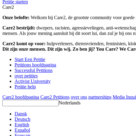
Petitie starten
Care2
Onze belofte:
Welkom bij Care2, de grootste community voor goede do
Care2 bestrijdt:
dwepers, racisten, agressievelingen, anti-wetensch
mensen. Als jouw mening aansluit bij dit soort lui, dan zul je bij ons 
Care2 komt op voor:
hulpverleners, dierenvrienden, feministen, kl
Dit zijn onze mensen. Dit zijn wij. Zo ben jij? You Care? We Car
Start Een Petitie
Petitions hoofdpagina
Successful Petitions
over petities
Activist University
Petitie help
Care2 hoofdpagina
Care2 Petitions
over ons
partnerships
Media Inqui
Nederlands
Dansk
Deutsch
English
Español
Français