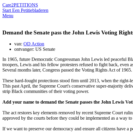
Care2
PETITIONS
Start Een Petitie
bladeren
Menu
Demand the Senate pass the John Lewis Voting Rights
van:
OD Action
ontvanger: US Senate
In 1965, future Democratic Congressman John Lewis led peaceful Blac
troopers, Lewis and his fellow protesters refused to fight back, even a
Several months later, Congress passed the Voting Rights Act of 1965.
These hard-fought protections stood firm until 2013, when the right-
This past April, the Supreme Court's conservative super-majority deli
strip Black communities of their voting power.
Add your name to demand the Senate passes the John Lewis Voting
The act restores key elements removed by recent Supreme Court rulin
approved by the courts before they could be implemented as a way to 
If we want to preserve our democracy and ensure all citizens have a