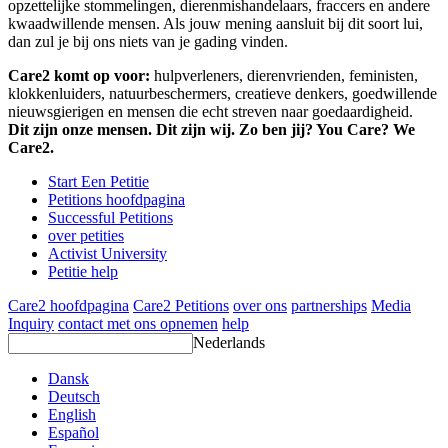
opzettelijke stommelingen, dierenmishandelaars, fraccers en andere
kwaadwillende mensen. Als jouw mening aansluit bij dit soort lui,
dan zul je bij ons niets van je gading vinden.
Care2 komt op voor:
hulpverleners, dierenvrienden, feministen,
klokkenluiders, natuurbeschermers, creatieve denkers, goedwillende
nieuwsgierigen en mensen die echt streven naar goedaardigheid.
Dit zijn onze mensen. Dit zijn wij. Zo ben jij? You Care? We
Care2.
Start Een Petitie
Petitions hoofdpagina
Successful Petitions
over petities
Activist University
Petitie help
Care2 hoofdpagina
Care2 Petitions
over ons
partnerships
Media
Inquiry
contact met ons opnemen
help
Nederlands
Dansk
Deutsch
English
Español