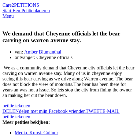
Care2
PETITIONS
Start Een Petitie
bladeren
Menu
We demand that Cheyenne officials let the bear
carving on warren avenue stay.
van:
Amber Blumanthal
ontvanger: Cheyenne officials
We as a community demand that Cheyenne city officials let the bear
carving on warren avenue stay. Many of us in cheyenne enjoy
seeing this bear carving as we drive along Warren avenue. The bear
does not block the view of motorists.The bear has been there for
years an was not a issue. So lets stop the city from fining the owner
an making her cut the bear down.
petitie tekenen
DELEN
delen met mijn Facebook vrienden
TWEET
E-MAIL
petitie tekenen
Meer petities bekijken:
Media, Kunst, Cultuur