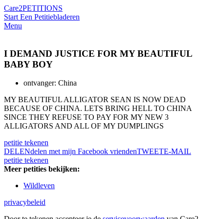
Care2
PETITIONS
Start Een Petitie
bladeren
Menu
I DEMAND JUSTICE FOR MY BEAUTIFUL
BABY BOY
ontvanger: China
MY BEAUTIFUL ALLIGATOR SEAN IS NOW DEAD
BECAUSE OF CHINA. LETS BRING HELL TO CHINA
SINCE THEY REFUSE TO PAY FOR MY NEW 3
ALLIGATORS AND ALL OF MY DUMPLINGS
petitie tekenen
DELEN
delen met mijn Facebook vrienden
TWEET
E-MAIL
petitie tekenen
Meer petities bekijken:
Wildleven
privacybeleid
Door te tekenen accepteer je de
servicevoorwaarden
van Care2