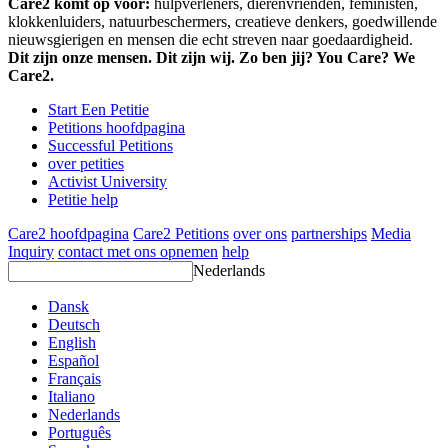
Care2 komt op voor:
hulpverleners, dierenvrienden, feministen,
klokkenluiders, natuurbeschermers, creatieve denkers, goedwillende
nieuwsgierigen en mensen die echt streven naar goedaardigheid.
Dit zijn onze mensen. Dit zijn wij. Zo ben jij? You Care? We
Care2.
Start Een Petitie
Petitions hoofdpagina
Successful Petitions
over petities
Activist University
Petitie help
Care2 hoofdpagina
Care2 Petitions
over ons
partnerships
Media
Inquiry
contact met ons opnemen
help
Nederlands
Dansk
Deutsch
English
Español
Français
Italiano
Nederlands
Português