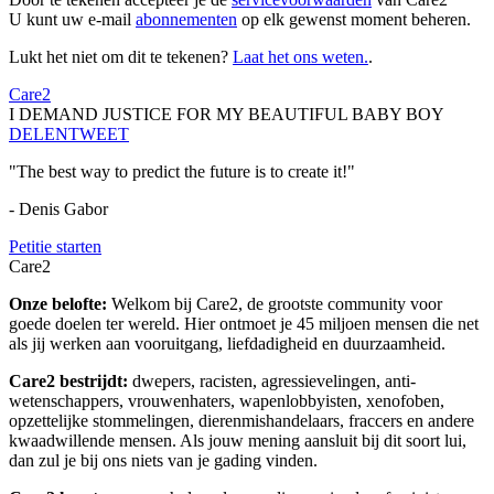
U kunt uw e-mail
abonnementen
op elk gewenst moment beheren.
Lukt het niet om dit te tekenen?
Laat het ons weten.
.
Care2
I DEMAND JUSTICE FOR MY BEAUTIFUL BABY BOY
DELEN
TWEET
"The best way to predict the future is to create it!"
- Denis Gabor
Petitie starten
Care2
Onze belofte:
Welkom bij Care2, de grootste community voor
goede doelen ter wereld. Hier ontmoet je 45 miljoen mensen die net
als jij werken aan vooruitgang, liefdadigheid en duurzaamheid.
Care2 bestrijdt:
dwepers, racisten, agressievelingen, anti-
wetenschappers, vrouwenhaters, wapenlobbyisten, xenofoben,
opzettelijke stommelingen, dierenmishandelaars, fraccers en andere
kwaadwillende mensen. Als jouw mening aansluit bij dit soort lui,
dan zul je bij ons niets van je gading vinden.