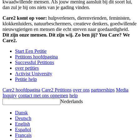
kwaadwillende mensen. Als jouw mening aansluit bij dit soort lui,
dan zul je bij ons niets van je gading vinden.
Care2 komt op voor:
hulpverleners, dierenvrienden, feministen,
klokkenluiders, natuurbeschermers, creatieve denkers, goedwillende
nieuwsgierigen en mensen die echt streven naar goedaardigheid.
Dit zijn onze mensen. Dit zijn wij. Zo ben jij? You Care? We
Care2.
Start Een Petitie
Petitions hoofdpagina
Successful Petitions
over petities
Activist University
Petitie help
Care2 hoofdpagina
Care2 Petitions
over ons
partnerships
Media
Inquiry
contact met ons opnemen
help
Nederlands
Dansk
Deutsch
English
Español
Français