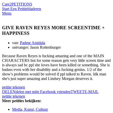
Care2
PETITIONS
Start Een Petitie
bladeren
Menu
GIVE RAVEN REYES MORE SCREENTIME +
HAPPINESS
van:
Padme Amidala
ontvanger: Jason Rottenburger
Because Raven Reyes is fucking amazing and one of the MAIN
CHARACTERS but for some reason gets very little screen time and
is always sad bc ppl she loves have been killed or something. She is
badass even with her disability and a fucking genius. 1/2 of the
show's problems would be solved if ppl talked to Raven. Idk man
she's just super amazing and Lindsey Morgan deserves it.
petitie tekenen
DELEN
delen met mijn Facebook vrienden
TWEET
E-MAIL
petitie tekenen
Meer petities bekijken:
Media, Kunst, Cultuur