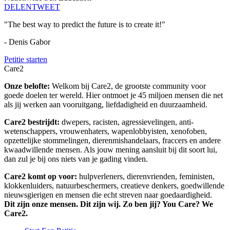
DELEN
TWEET
"The best way to predict the future is to create it!"
- Denis Gabor
Petitie starten
Care2
Onze belofte:
Welkom bij Care2, de grootste community voor
goede doelen ter wereld. Hier ontmoet je 45 miljoen mensen die net
als jij werken aan vooruitgang, liefdadigheid en duurzaamheid.
Care2 bestrijdt:
dwepers, racisten, agressievelingen, anti-
wetenschappers, vrouwenhaters, wapenlobbyisten, xenofoben,
opzettelijke stommelingen, dierenmishandelaars, fraccers en andere
kwaadwillende mensen. Als jouw mening aansluit bij dit soort lui,
dan zul je bij ons niets van je gading vinden.
Care2 komt op voor:
hulpverleners, dierenvrienden, feministen,
klokkenluiders, natuurbeschermers, creatieve denkers, goedwillende
nieuwsgierigen en mensen die echt streven naar goedaardigheid.
Dit zijn onze mensen. Dit zijn wij. Zo ben jij? You Care? We
Care2.