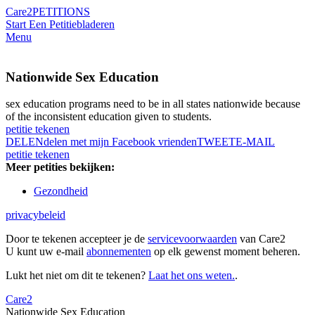
Care2
PETITIONS
Start Een Petitie
bladeren
Menu
Nationwide Sex Education
sex education programs need to be in all states nationwide because
of the inconsistent education given to students.
petitie tekenen
DELEN
delen met mijn Facebook vrienden
TWEET
E-MAIL
petitie tekenen
Meer petities bekijken:
Gezondheid
privacybeleid
Door te tekenen accepteer je de
servicevoorwaarden
van Care2
U kunt uw e-mail
abonnementen
op elk gewenst moment beheren.
Lukt het niet om dit te tekenen?
Laat het ons weten.
.
Care2
Nationwide Sex Education