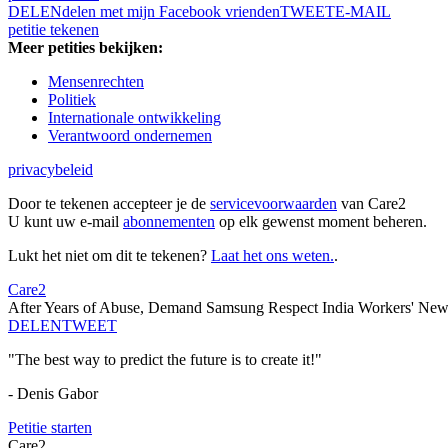
DELEN
delen met mijn Facebook vrienden
TWEET
E-MAIL
petitie tekenen
Meer petities bekijken:
Mensenrechten
Politiek
Internationale ontwikkeling
Verantwoord ondernemen
privacybeleid
Door te tekenen accepteer je de
servicevoorwaarden
van Care2
U kunt uw e-mail
abonnementen
op elk gewenst moment beheren.
Lukt het niet om dit te tekenen?
Laat het ons weten.
.
Care2
After Years of Abuse, Demand Samsung Respect India Workers' New
DELEN
TWEET
"The best way to predict the future is to create it!"
- Denis Gabor
Petitie starten
Care2