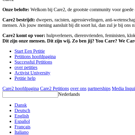
Onze belofte:
Welkom bij Care2, de grootste community voor goede do
Care2 bestrijdt:
dwepers, racisten, agressievelingen, anti-wetensch
mensen. Als jouw mening aansluit bij dit soort lui, dan zul je bij ons 
Care2 komt op voor:
hulpverleners, dierenvrienden, feministen, kl
Dit zijn onze mensen. Dit zijn wij. Zo ben jij? You Care? We Car
Start Een Petitie
Petitions hoofdpagina
Successful Petitions
over petities
Activist University
Petitie help
Care2 hoofdpagina
Care2 Petitions
over ons
partnerships
Media Inqui
Nederlands
Dansk
Deutsch
English
Español
Français
Italiano