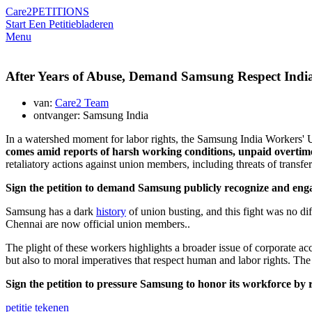
Care2
PETITIONS
Start Een Petitie
bladeren
Menu
After Years of Abuse, Demand Samsung Respect Indi
van:
Care2 Team
ontvanger: Samsung India
In a watershed moment for labor rights, the Samsung India Workers'
comes amid reports of harsh working conditions, unpaid overti
retaliatory actions against union members, including threats of transf
Sign the petition to demand Samsung publicly recognize and enga
Samsung has a dark
history
of union busting, and this fight was no d
Chennai are now official union members..
The plight of these workers highlights a broader issue of corporate a
but also to moral imperatives that respect human and labor rights. The
Sign the petition to pressure Samsung to honor its workforce by r
petitie tekenen