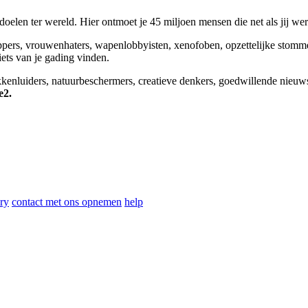
elen ter wereld. Hier ontmoet je 45 miljoen mensen die net als jij we
appers, vrouwenhaters, wapenlobbyisten, xenofoben, opzettelijke stomm
niets van je gading vinden.
okkenluiders, natuurbeschermers, creatieve denkers, goedwillende nieuw
e2.
ry
contact met ons opnemen
help