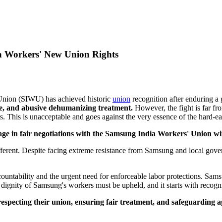
a Workers' New Union Rights
 Union (SIWU) has achieved historic
union
recognition after enduring a 
me, and abusive dehumanizing treatment.
However, the fight is far f
ers. This is unacceptable and goes against the very essence of the hard-
ge in fair negotiations with the Samsung India Workers' Union wi
ifferent. Despite facing extreme resistance from Samsung and local gov
ccountability and the urgent need for enforceable labor protections. Sa
 dignity of Samsung's workers must be upheld, and it starts with recogn
especting their union, ensuring fair treatment, and safeguarding ag