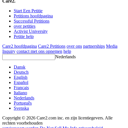
Care2.
Start Een Petitie
Petitions hoofdpagina
Successful Petitions
over petities
Activist University
Petitie help
Care2 hoofdpagina
Care2 Petitions
over ons
partnerships
Media
Inquiry
contact met ons opnemen
help
Nederlands
Dansk
Deutsch
English
Español
Français
Italiano
Nederlands
Português
Svenska
Copyright © 2026 Care2.com inc. en zijn licentiegevers. Alle
rechten voorbehouden