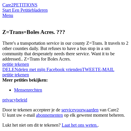
Care2
PETITIONS
Start Een Petitie
bladeren
Menu
Z=Trans=Boles Acres. ???
There's a transportation service in our county Z=Trans. It travels to 2
other counties daily. But refuses to have a bus stop in a sm
community that desperately needs there service. Want it to be
addressed.. Z=Trans for Boles Acres.
petitie tekenen
DELEN
delen met mijn Facebook vrienden
TWEET
E-MAIL
petitie tekenen
Meer petities bekijken:
Mensenrechten
privacybeleid
Door te tekenen accepteer je de
servicevoorwaarden
van Care2
U kunt uw e-mail
abonnementen
op elk gewenst moment beheren.
Lukt het niet om dit te tekenen?
Laat het ons weten.
.