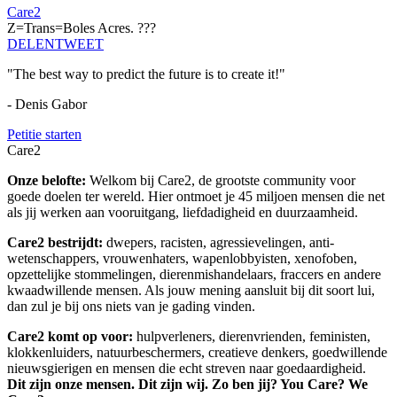
Care2
Z=Trans=Boles Acres. ???
DELEN
TWEET
"The best way to predict the future is to create it!"
- Denis Gabor
Petitie starten
Care2
Onze belofte:
Welkom bij Care2, de grootste community voor
goede doelen ter wereld. Hier ontmoet je 45 miljoen mensen die net
als jij werken aan vooruitgang, liefdadigheid en duurzaamheid.
Care2 bestrijdt:
dwepers, racisten, agressievelingen, anti-
wetenschappers, vrouwenhaters, wapenlobbyisten, xenofoben,
opzettelijke stommelingen, dierenmishandelaars, fraccers en andere
kwaadwillende mensen. Als jouw mening aansluit bij dit soort lui,
dan zul je bij ons niets van je gading vinden.
Care2 komt op voor:
hulpverleners, dierenvrienden, feministen,
klokkenluiders, natuurbeschermers, creatieve denkers, goedwillende
nieuwsgierigen en mensen die echt streven naar goedaardigheid.
Dit zijn onze mensen. Dit zijn wij. Zo ben jij? You Care? We