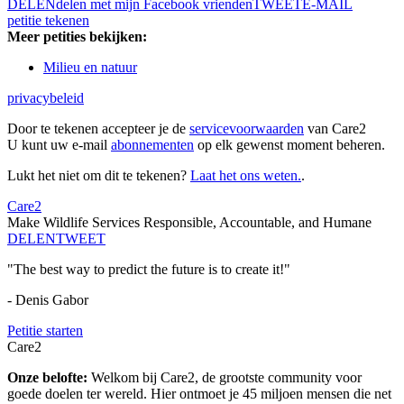
DELEN
delen met mijn Facebook vrienden
TWEET
E-MAIL
petitie tekenen
Meer petities bekijken:
Milieu en natuur
privacybeleid
Door te tekenen accepteer je de
servicevoorwaarden
van Care2
U kunt uw e-mail
abonnementen
op elk gewenst moment beheren.
Lukt het niet om dit te tekenen?
Laat het ons weten.
.
Care2
Make Wildlife Services Responsible, Accountable, and Humane
DELEN
TWEET
"The best way to predict the future is to create it!"
- Denis Gabor
Petitie starten
Care2
Onze belofte:
Welkom bij Care2, de grootste community voor
goede doelen ter wereld. Hier ontmoet je 45 miljoen mensen die net