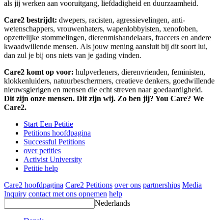
als jij werken aan vooruitgang, liefdadigheid en duurzaamheid.
Care2 bestrijdt:
dwepers, racisten, agressievelingen, anti-
wetenschappers, vrouwenhaters, wapenlobbyisten, xenofoben,
opzettelijke stommelingen, dierenmishandelaars, fraccers en andere
kwaadwillende mensen. Als jouw mening aansluit bij dit soort lui,
dan zul je bij ons niets van je gading vinden.
Care2 komt op voor:
hulpverleners, dierenvrienden, feministen,
klokkenluiders, natuurbeschermers, creatieve denkers, goedwillende
nieuwsgierigen en mensen die echt streven naar goedaardigheid.
Dit zijn onze mensen. Dit zijn wij. Zo ben jij? You Care? We
Care2.
Start Een Petitie
Petitions hoofdpagina
Successful Petitions
over petities
Activist University
Petitie help
Care2 hoofdpagina
Care2 Petitions
over ons
partnerships
Media
Inquiry
contact met ons opnemen
help
Nederlands