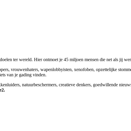
elen ter wereld. Hier ontmoet je 45 miljoen mensen die net als jij we
appers, vrouwenhaters, wapenlobbyisten, xenofoben, opzettelijke stomm
niets van je gading vinden.
okkenluiders, natuurbeschermers, creatieve denkers, goedwillende nieuw
e2.