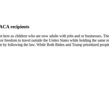
DACA recipients
s children who are now adults with jobs and or businesses. They pa
r freedom to travel outside the Unites States while holding the same res
ion by following the law. While Both Biden and Trump prioritized people