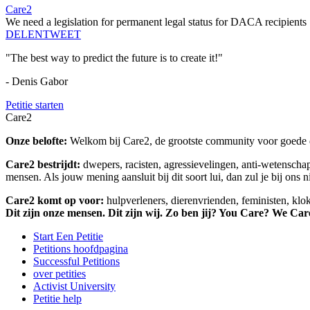
Care2
We need a legislation for permanent legal status for DACA recipients
DELEN
TWEET
"The best way to predict the future is to create it!"
- Denis Gabor
Petitie starten
Care2
Onze belofte:
Welkom bij Care2, de grootste community voor goede do
Care2 bestrijdt:
dwepers, racisten, agressievelingen, anti-wetensch
mensen. Als jouw mening aansluit bij dit soort lui, dan zul je bij ons 
Care2 komt op voor:
hulpverleners, dierenvrienden, feministen, kl
Dit zijn onze mensen. Dit zijn wij. Zo ben jij? You Care? We Car
Start Een Petitie
Petitions hoofdpagina
Successful Petitions
over petities
Activist University
Petitie help