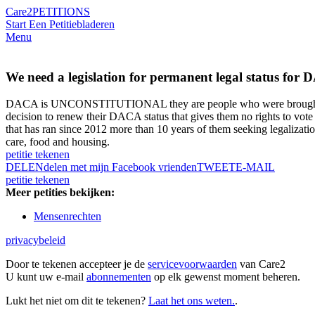
Care2
PETITIONS
Start Een Petitie
bladeren
Menu
We need a legislation for permanent legal status for 
DACA is UNCONSTITUTIONAL they are people who were brought here a
decision to renew their DACA status that gives them no rights to vote o
that has ran since 2012 more than 10 years of them seeking legalizat
care, food and housing.
petitie tekenen
DELEN
delen met mijn Facebook vrienden
TWEET
E-MAIL
petitie tekenen
Meer petities bekijken:
Mensenrechten
privacybeleid
Door te tekenen accepteer je de
servicevoorwaarden
van Care2
U kunt uw e-mail
abonnementen
op elk gewenst moment beheren.
Lukt het niet om dit te tekenen?
Laat het ons weten.
.