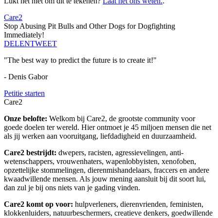
Lukt het niet om dit te tekenen?
Laat het ons weten.
.
Care2
Stop Abusing Pit Bulls and Other Dogs for Dogfighting
Immediately!
DELEN
TWEET
"The best way to predict the future is to create it!"
- Denis Gabor
Petitie starten
Care2
Onze belofte:
Welkom bij Care2, de grootste community voor
goede doelen ter wereld. Hier ontmoet je 45 miljoen mensen die net
als jij werken aan vooruitgang, liefdadigheid en duurzaamheid.
Care2 bestrijdt:
dwepers, racisten, agressievelingen, anti-
wetenschappers, vrouwenhaters, wapenlobbyisten, xenofoben,
opzettelijke stommelingen, dierenmishandelaars, fraccers en andere
kwaadwillende mensen. Als jouw mening aansluit bij dit soort lui,
dan zul je bij ons niets van je gading vinden.
Care2 komt op voor:
hulpverleners, dierenvrienden, feministen,
klokkenluiders, natuurbeschermers, creatieve denkers, goedwillende