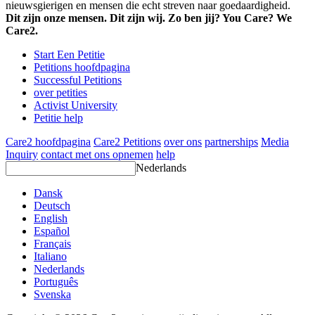
nieuwsgierigen en mensen die echt streven naar goedaardigheid.
Dit zijn onze mensen. Dit zijn wij. Zo ben jij? You Care? We
Care2.
Start Een Petitie
Petitions hoofdpagina
Successful Petitions
over petities
Activist University
Petitie help
Care2 hoofdpagina
Care2 Petitions
over ons
partnerships
Media
Inquiry
contact met ons opnemen
help
Nederlands
Dansk
Deutsch
English
Español
Français
Italiano
Nederlands
Português
Svenska