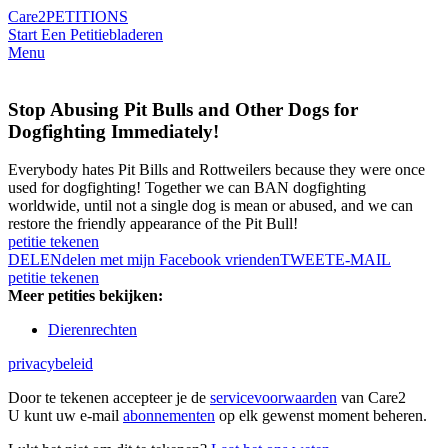
Care2
PETITIONS
Start Een Petitie
bladeren
Menu
Stop Abusing Pit Bulls and Other Dogs for
Dogfighting Immediately!
Everybody hates Pit Bills and Rottweilers because they were once
used for dogfighting! Together we can BAN dogfighting
worldwide, until not a single dog is mean or abused, and we can
restore the friendly appearance of the Pit Bull!
petitie tekenen
DELEN
delen met mijn Facebook vrienden
TWEET
E-MAIL
petitie tekenen
Meer petities bekijken:
Dierenrechten
privacybeleid
Door te tekenen accepteer je de
servicevoorwaarden
van Care2
U kunt uw e-mail
abonnementen
op elk gewenst moment beheren.