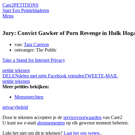
Care2
PETITIONS
Start Een Petitie
bladeren
Menu
Jury: Convict Gawker of Porn Revenge in Hulk Hog
van:
Tara Carreon
ontvanger: The Public
Take a Stand for Internet Privacy
petitie tekenen
DELEN
delen met mijn Facebook vrienden
TWEET
E-MAIL
petitie tekenen
Meer petities bekijken:
Mensenrechten
privacybeleid
Door te tekenen accepteer je de
servicevoorwaarden
van Care2
U kunt uw e-mail
abonnementen
op elk gewenst moment beheren.
Lukt het niet om dit te tekenen?
Laat het ons weten.
.