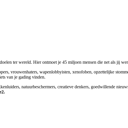
elen ter wereld. Hier ontmoet je 45 miljoen mensen die net als jij we
appers, vrouwenhaters, wapenlobbyisten, xenofoben, opzettelijke stomm
niets van je gading vinden.
okkenluiders, natuurbeschermers, creatieve denkers, goedwillende nieuw
e2.