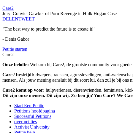
Care2
Jury: Convict Gawker of Porn Revenge in Hulk Hogan Case
DELEN
TWEET
"The best way to predict the future is to create it!"
- Denis Gabor
Petitie starten
Care2
Onze belofte:
Welkom bij Care2, de grootste community voor goede do
Care2 bestrijdt:
dwepers, racisten, agressievelingen, anti-wetensch
mensen. Als jouw mening aansluit bij dit soort lui, dan zul je bij ons 
Care2 komt op voor:
hulpverleners, dierenvrienden, feministen, kl
Dit zijn onze mensen. Dit zijn wij. Zo ben jij? You Care? We Car
Start Een Petitie
Petitions hoofdpagina
Successful Petitions
over petities
Activist University
Petitie help