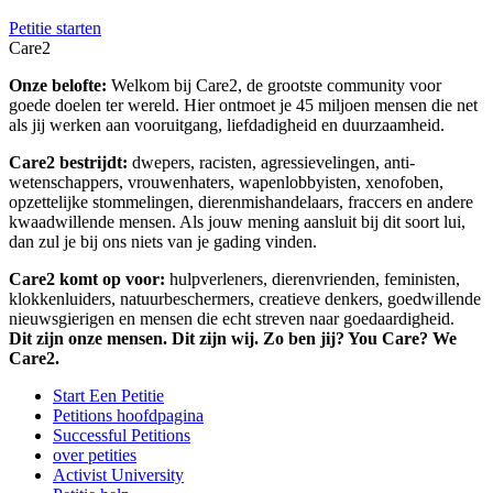
Petitie starten
Care2
Onze belofte:
Welkom bij Care2, de grootste community voor
goede doelen ter wereld. Hier ontmoet je 45 miljoen mensen die net
als jij werken aan vooruitgang, liefdadigheid en duurzaamheid.
Care2 bestrijdt:
dwepers, racisten, agressievelingen, anti-
wetenschappers, vrouwenhaters, wapenlobbyisten, xenofoben,
opzettelijke stommelingen, dierenmishandelaars, fraccers en andere
kwaadwillende mensen. Als jouw mening aansluit bij dit soort lui,
dan zul je bij ons niets van je gading vinden.
Care2 komt op voor:
hulpverleners, dierenvrienden, feministen,
klokkenluiders, natuurbeschermers, creatieve denkers, goedwillende
nieuwsgierigen en mensen die echt streven naar goedaardigheid.
Dit zijn onze mensen. Dit zijn wij. Zo ben jij? You Care? We
Care2.
Start Een Petitie
Petitions hoofdpagina
Successful Petitions
over petities
Activist University