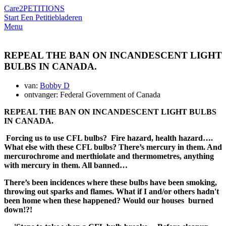
Care2
PETITIONS
Start Een Petitie
bladeren
Menu
REPEAL THE BAN ON INCANDESCENT LIGHT
BULBS IN CANADA.
van:
Bobby D
ontvanger: Federal Government of Canada
REPEAL THE BAN ON INCANDESCENT LIGHT BULBS
IN CANADA.
Forcing us to use CFL bulbs? Fire hazard, health hazard….
What else with these CFL bulbs? There’s mercury in them. And
mercurochrome and merthiolate and thermometres, anything
with mercury in them. All banned…
There’s been incidences where these bulbs have been smoking,
throwing out sparks and flames. What if I and/or others hadn't
been home when these happened? Would our houses burned
down!?!