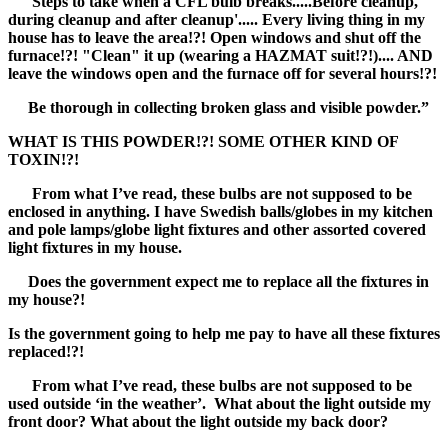
'Steps to take when a CFL bulb breaks.....Before cleanup,
during cleanup and after cleanup'.....
Every living thing in my
house has to leave the area!?! Open windows and shut off the
furnace!?! "Clean" it up (wearing a HAZMAT suit!?!).... AND
leave the windows open and the furnace off for several hours!?!
Be thorough in collecting broken glass and visible powder.”
WHAT IS THIS POWDER!?! SOME OTHER KIND OF
TOXIN!?!
From what I’ve read, these bulbs are not supposed to be
enclosed in anything. I have Swedish balls/globes in my kitchen
and pole lamps/globe light fixtures and other assorted covered
light fixtures in my house.
Does the government expect me to replace all the fixtures in
my house?!
Is the government going to help me pay to have all these fixtures
replaced!?!
From what I’ve read, these bulbs are not supposed to be
used outside ‘in the weather’. What about the light outside my
front door? What about the light outside my back door?