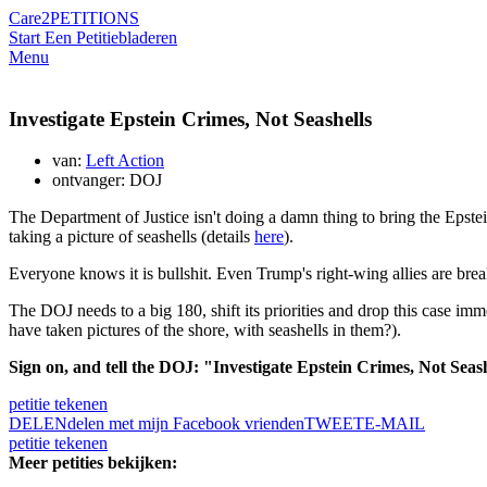
Care2
PETITIONS
Start Een Petitie
bladeren
Menu
Investigate Epstein Crimes, Not Seashells
van:
Left Action
ontvanger: DOJ
The Department of Justice isn't doing a damn thing to bring the Epstei
taking a picture of seashells (details
here
).
Everyone knows it is bullshit. Even Trump's right-wing allies are brea
The DOJ needs to a big 180, shift its priorities and drop this case im
have taken pictures of the shore, with seashells in them?).
Sign on, and tell the DOJ: "Investigate Epstein Crimes, Not Seas
petitie tekenen
DELEN
delen met mijn Facebook vrienden
TWEET
E-MAIL
petitie tekenen
Meer petities bekijken: