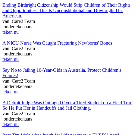
Ending Birthright Citizenship Would Strip Children of Their Rights
and Opportunities. This Is Unconstitutional and Downright Un-
American.
van: Care2 Team
ondertekenaars
teken nu
A NICU Nurse Was Caught Fracturing Newborns' Bones
van: Care2 Team
ondertekenaars
teken nu
Say No to Jailing 10-Year-Olds in Australia. Protect Children's
Futures!
van: Care2 Team
ondertekenaars
teken nu
A Detroit Judge Was Outraged Over a Tired Student on a Field Trip.
So He Put Her in Handcuffs and Jail Clothing.
van: Care2 Team
ondertekenaars
teken nu