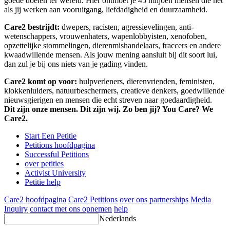
goede doelen ter wereld. Hier ontmoet je 45 miljoen mensen die net
als jij werken aan vooruitgang, liefdadigheid en duurzaamheid.
Care2 bestrijdt:
dwepers, racisten, agressievelingen, anti-
wetenschappers, vrouwenhaters, wapenlobbyisten, xenofoben,
opzettelijke stommelingen, dierenmishandelaars, fraccers en andere
kwaadwillende mensen. Als jouw mening aansluit bij dit soort lui,
dan zul je bij ons niets van je gading vinden.
Care2 komt op voor:
hulpverleners, dierenvrienden, feministen,
klokkenluiders, natuurbeschermers, creatieve denkers, goedwillende
nieuwsgierigen en mensen die echt streven naar goedaardigheid.
Dit zijn onze mensen. Dit zijn wij. Zo ben jij? You Care? We
Care2.
Start Een Petitie
Petitions hoofdpagina
Successful Petitions
over petities
Activist University
Petitie help
Care2 hoofdpagina
Care2 Petitions
over ons
partnerships
Media
Inquiry
contact met ons opnemen
help
Nederlands