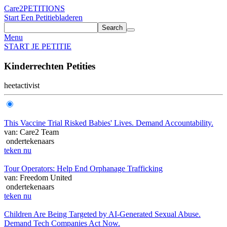
Care2
PETITIONS
Start Een Petitie
bladeren
Search
Menu
START JE PETITIE
Kinderrechten Petities
heet
activist
This Vaccine Trial Risked Babies' Lives. Demand Accountability.
van: Care2 Team
ondertekenaars
teken nu
Tour Operators: Help End Orphanage Trafficking
van: Freedom United
ondertekenaars
teken nu
Children Are Being Targeted by AI-Generated Sexual Abuse.
Demand Tech Companies Act Now.