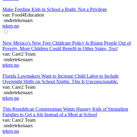
Make Feeding Kids in School a Right, Not a Privilege
van: Food4Education
ondertekenaars
teken nu
New Mexico's New Free Childcare Policy Is Rising People Out of
Poverty. More Children Could Benefit in Other States, Too!
van: Care2 Team
ondertekenaars
teken nu
Florida Lawmakers Want to Increase Child Labor to Include
Overnight Shifts on School Nights. This Is Unconscionable.
van: Care2 Team
ondertekenaars
teken nu
This Republican Congressman Wants Hungry Kids of Struggling
Families to Get a Job Instead of a Meal at School
van: Care2 Team
ondertekenaars
teken nu