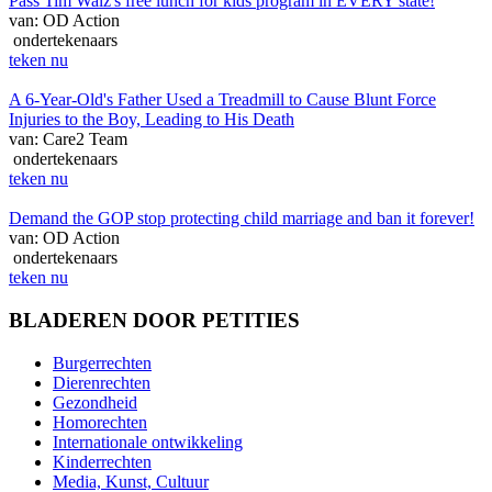
Pass Tim Walz's free lunch for kids program in EVERY state!
van: OD Action
ondertekenaars
teken nu
A 6-Year-Old's Father Used a Treadmill to Cause Blunt Force
Injuries to the Boy, Leading to His Death
van: Care2 Team
ondertekenaars
teken nu
Demand the GOP stop protecting child marriage and ban it forever!
van: OD Action
ondertekenaars
teken nu
BLADEREN DOOR PETITIES
Burgerrechten
Dierenrechten
Gezondheid
Homorechten
Internationale ontwikkeling
Kinderrechten
Media, Kunst, Cultuur