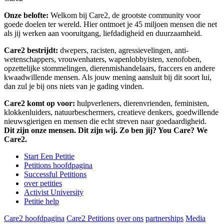
Onze belofte:
Welkom bij Care2, de grootste community voor
goede doelen ter wereld. Hier ontmoet je 45 miljoen mensen die net
als jij werken aan vooruitgang, liefdadigheid en duurzaamheid.
Care2 bestrijdt:
dwepers, racisten, agressievelingen, anti-
wetenschappers, vrouwenhaters, wapenlobbyisten, xenofoben,
opzettelijke stommelingen, dierenmishandelaars, fraccers en andere
kwaadwillende mensen. Als jouw mening aansluit bij dit soort lui,
dan zul je bij ons niets van je gading vinden.
Care2 komt op voor:
hulpverleners, dierenvrienden, feministen,
klokkenluiders, natuurbeschermers, creatieve denkers, goedwillende
nieuwsgierigen en mensen die echt streven naar goedaardigheid.
Dit zijn onze mensen. Dit zijn wij. Zo ben jij? You Care? We
Care2.
Start Een Petitie
Petitions hoofdpagina
Successful Petitions
over petities
Activist University
Petitie help
Care2 hoofdpagina
Care2 Petitions
over ons
partnerships
Media