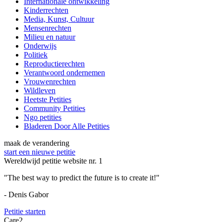
Internationale ontwikkeling
Kinderrechten
Media, Kunst, Cultuur
Mensenrechten
Milieu en natuur
Onderwijs
Politiek
Reproductierechten
Verantwoord ondernemen
Vrouwenrechten
Wildleven
Heetste Petities
Community Petities
Ngo petities
Bladeren Door Alle Petities
maak de verandering
start een nieuwe petitie
Wereldwijd petitie website nr. 1
"The best way to predict the future is to create it!"
- Denis Gabor
Petitie starten
Care2