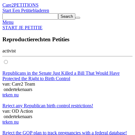
Care2
PETITIONS
Start Een Petitie
bladeren
Search
Menu
START JE PETITIE
Reproductierechten Petities
activist
Republicans in the Senate Just Killed a Bill That Would Have
Protected the Right to Birth Control
van: Care2 Team
ondertekenaars
teken nu
Reject any Republican birth control restrictions!
van: OD Action
ondertekenaars
teken nu
Reject the GOP plan to track pregnancies with a federal database!