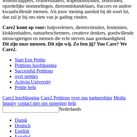
wetenschappers, vrouwenhaters, wapenlobbyisten, xenofoben,
opzettelijke stommelingen, dierenmishandelaars, fraccers en andere
kwaadwillende mensen. Als jouw mening aansluit bij dit soort lui,
dan zul je bij ons niets van je gading vinden.
Care2 komt op voor:
hulpverleners, dierenvrienden, feministen,
klokkenluiders, natuurbeschermers, creatieve denkers, goedwillende
nieuwsgierigen en mensen die echt streven naar goedaardigheid.
Dit zijn onze mensen. Dit zijn wij. Zo ben jij? You Care? We
Care2.
Start Een Petitie
Petitions hoofdpagina
Successful Petitions
over petities
Activist University
Petitie help
Care2 hoofdpagina
Care2 Petitions
over ons
partnerships
Media
Inquiry
contact met ons opnemen
help
Nederlands
Dansk
Deutsch
English
Español