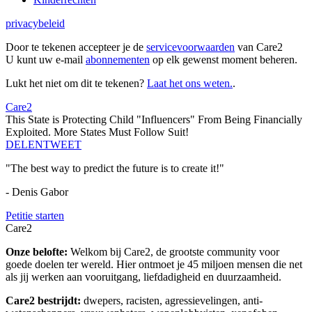
privacybeleid
Door te tekenen accepteer je de
servicevoorwaarden
van Care2
U kunt uw e-mail
abonnementen
op elk gewenst moment beheren.
Lukt het niet om dit te tekenen?
Laat het ons weten.
.
Care2
This State is Protecting Child "Influencers" From Being Financially
Exploited. More States Must Follow Suit!
DELEN
TWEET
"The best way to predict the future is to create it!"
- Denis Gabor
Petitie starten
Care2
Onze belofte:
Welkom bij Care2, de grootste community voor
goede doelen ter wereld. Hier ontmoet je 45 miljoen mensen die net
als jij werken aan vooruitgang, liefdadigheid en duurzaamheid.
Care2 bestrijdt:
dwepers, racisten, agressievelingen, anti-