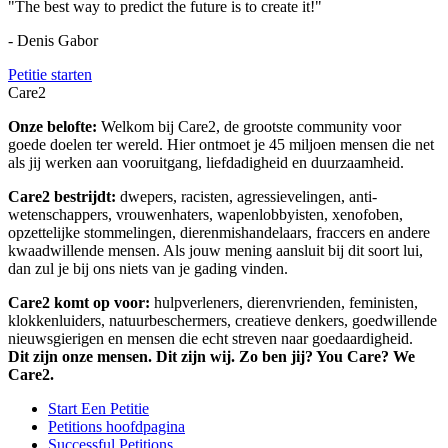
"The best way to predict the future is to create it!"
- Denis Gabor
Petitie starten
Care2
Onze belofte:
Welkom bij Care2, de grootste community voor
goede doelen ter wereld. Hier ontmoet je 45 miljoen mensen die net
als jij werken aan vooruitgang, liefdadigheid en duurzaamheid.
Care2 bestrijdt:
dwepers, racisten, agressievelingen, anti-
wetenschappers, vrouwenhaters, wapenlobbyisten, xenofoben,
opzettelijke stommelingen, dierenmishandelaars, fraccers en andere
kwaadwillende mensen. Als jouw mening aansluit bij dit soort lui,
dan zul je bij ons niets van je gading vinden.
Care2 komt op voor:
hulpverleners, dierenvrienden, feministen,
klokkenluiders, natuurbeschermers, creatieve denkers, goedwillende
nieuwsgierigen en mensen die echt streven naar goedaardigheid.
Dit zijn onze mensen. Dit zijn wij. Zo ben jij? You Care? We
Care2.
Start Een Petitie
Petitions hoofdpagina
Successful Petitions