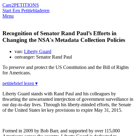
Care2
PETITIONS
Start Een Petitie
bladeren
Menu
Recognition of Senator Rand Paul’s Efforts in
Changing the NSA's Metadata Collection Policies
van:
Liberty Guard
ontvanger: Senator Rand Paul
To preserve and protect the US Constitution and the Bill of Rights
for Americans.
petitiebrief lezen ▾
Liberty Guard stands with Rand Paul and his colleagues by
thwarting the unwarranted interjection of government surveillance in
our day-to-day lives. Through his liberty-minded efforts, the Senate
of the United States let key provisions to expire May 31, 2015.
Formed in 2009 by Bob Barr, and supported by over 115,000