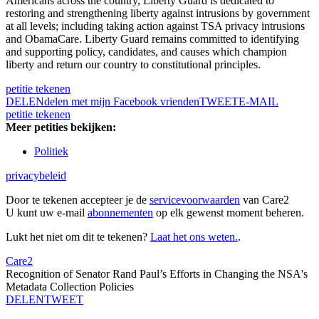
Americans across the country, Liberty Guard is dedicated to
restoring and strengthening liberty against intrusions by government
at all levels; including taking action against TSA privacy intrusions
and ObamaCare. Liberty Guard remains committed to identifying
and supporting policy, candidates, and causes which champion
liberty and return our country to constitutional principles.
petitie tekenen
DELEN
delen met mijn Facebook vrienden
TWEET
E-MAIL
petitie tekenen
Meer petities bekijken:
Politiek
privacybeleid
Door te tekenen accepteer je de
servicevoorwaarden
van Care2
U kunt uw e-mail
abonnementen
op elk gewenst moment beheren.
Lukt het niet om dit te tekenen?
Laat het ons weten.
.
Care2
Recognition of Senator Rand Paul’s Efforts in Changing the NSA's
Metadata Collection Policies
DELEN
TWEET