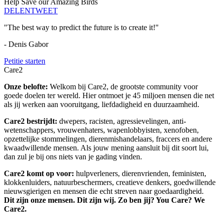
Help Save our Amazing Birds
DELEN
TWEET
"The best way to predict the future is to create it!"
- Denis Gabor
Petitie starten
Care2
Onze belofte:
Welkom bij Care2, de grootste community voor
goede doelen ter wereld. Hier ontmoet je 45 miljoen mensen die net
als jij werken aan vooruitgang, liefdadigheid en duurzaamheid.
Care2 bestrijdt:
dwepers, racisten, agressievelingen, anti-
wetenschappers, vrouwenhaters, wapenlobbyisten, xenofoben,
opzettelijke stommelingen, dierenmishandelaars, fraccers en andere
kwaadwillende mensen. Als jouw mening aansluit bij dit soort lui,
dan zul je bij ons niets van je gading vinden.
Care2 komt op voor:
hulpverleners, dierenvrienden, feministen,
klokkenluiders, natuurbeschermers, creatieve denkers, goedwillende
nieuwsgierigen en mensen die echt streven naar goedaardigheid.
Dit zijn onze mensen. Dit zijn wij. Zo ben jij? You Care? We
Care2.