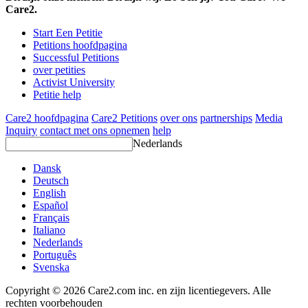
Care2.
Start Een Petitie
Petitions hoofdpagina
Successful Petitions
over petities
Activist University
Petitie help
Care2 hoofdpagina
Care2 Petitions
over ons
partnerships
Media
Inquiry
contact met ons opnemen
help
Nederlands
Dansk
Deutsch
English
Español
Français
Italiano
Nederlands
Português
Svenska
Copyright © 2026 Care2.com inc. en zijn licentiegevers. Alle
rechten voorbehouden