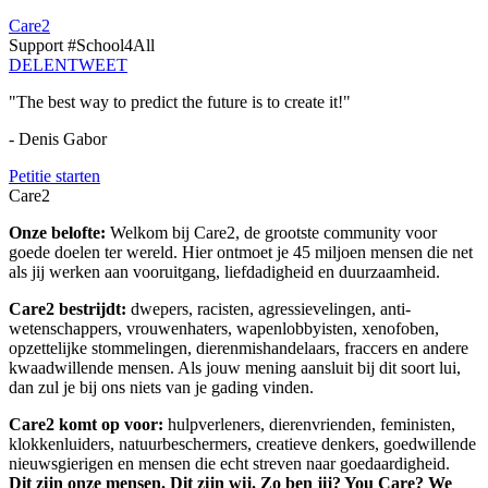
Care2
Support #School4All
DELEN
TWEET
"The best way to predict the future is to create it!"
- Denis Gabor
Petitie starten
Care2
Onze belofte:
Welkom bij Care2, de grootste community voor
goede doelen ter wereld. Hier ontmoet je 45 miljoen mensen die net
als jij werken aan vooruitgang, liefdadigheid en duurzaamheid.
Care2 bestrijdt:
dwepers, racisten, agressievelingen, anti-
wetenschappers, vrouwenhaters, wapenlobbyisten, xenofoben,
opzettelijke stommelingen, dierenmishandelaars, fraccers en andere
kwaadwillende mensen. Als jouw mening aansluit bij dit soort lui,
dan zul je bij ons niets van je gading vinden.
Care2 komt op voor:
hulpverleners, dierenvrienden, feministen,
klokkenluiders, natuurbeschermers, creatieve denkers, goedwillende
nieuwsgierigen en mensen die echt streven naar goedaardigheid.
Dit zijn onze mensen. Dit zijn wij. Zo ben jij? You Care? We