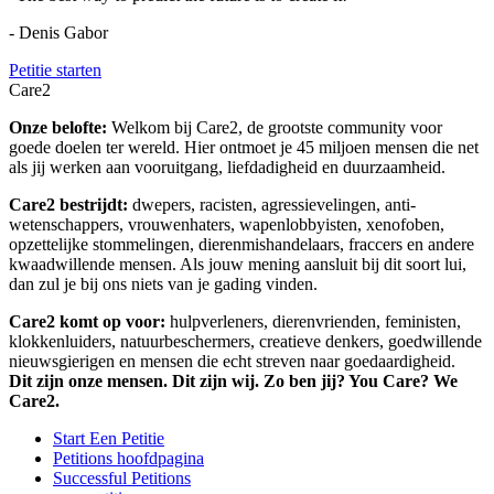
- Denis Gabor
Petitie starten
Care2
Onze belofte:
Welkom bij Care2, de grootste community voor
goede doelen ter wereld. Hier ontmoet je 45 miljoen mensen die net
als jij werken aan vooruitgang, liefdadigheid en duurzaamheid.
Care2 bestrijdt:
dwepers, racisten, agressievelingen, anti-
wetenschappers, vrouwenhaters, wapenlobbyisten, xenofoben,
opzettelijke stommelingen, dierenmishandelaars, fraccers en andere
kwaadwillende mensen. Als jouw mening aansluit bij dit soort lui,
dan zul je bij ons niets van je gading vinden.
Care2 komt op voor:
hulpverleners, dierenvrienden, feministen,
klokkenluiders, natuurbeschermers, creatieve denkers, goedwillende
nieuwsgierigen en mensen die echt streven naar goedaardigheid.
Dit zijn onze mensen. Dit zijn wij. Zo ben jij? You Care? We
Care2.
Start Een Petitie
Petitions hoofdpagina
Successful Petitions