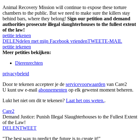
Animal Recovery Mission will continue to expose these torture
chambers to the public. But we need to make sure the killers stay
behind bars, where they belong!
Sign our petition and demand
authorities prosecute illegal slaughterhouses to the fullest extent
of the law!
petitie tekenen
DELEN
delen met mijn Facebook vrienden
TWEET
E-MAIL
petitie tekenen
Meer petities bekijken:
Dierenrechten
privacybeleid
Door te tekenen accepteer je de
servicevoorwaarden
van Care2
U kunt uw e-mail
abonnementen
op elk gewenst moment beheren.
Lukt het niet om dit te tekenen?
Laat het ons weten.
.
Care2
Demand Justice: Punish Illegal Slaughterhouses to the Fullest Extent
of the Law!
DELEN
TWEET
"The best way to predict the future is to create it!"