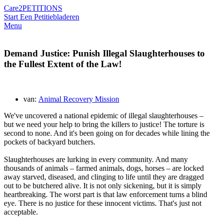
Care2
PETITIONS
Start Een Petitie
bladeren
Menu
Demand Justice: Punish Illegal Slaughterhouses to
the Fullest Extent of the Law!
van:
Animal Recovery Mission
We've uncovered a national epidemic of illegal slaughterhouses –
but we need your help to bring the killers to justice! The torture is
second to none. And it's been going on for decades while lining the
pockets of backyard butchers.
Slaughterhouses are lurking in every community. And many
thousands of animals – farmed animals, dogs, horses – are locked
away starved, diseased, and clinging to life until they are dragged
out to be butchered alive. It is not only sickening, but it is simply
heartbreaking. The worst part is that law enforcement turns a blind
eye. There is no justice for these innocent victims. That's just not
acceptable.