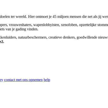
elen ter wereld. Hier ontmoet je 45 miljoen mensen die net als jij we
appers, vrouwenhaters, wapenlobbyisten, xenofoben, opzettelijke stomm
niets van je gading vinden.
okkenluiders, natuurbeschermers, creatieve denkers, goedwillende nieuw
e2.
ry
contact met ons opnemen
help