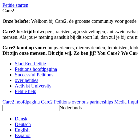
Petitie starten
Care2
Onze belofte:
Welkom bij Care2, de grootste community voor goede do
Care2 bestrijdt:
dwepers, racisten, agressievelingen, anti-wetensch
mensen. Als jouw mening aansluit bij dit soort lui, dan zul je bij ons 
Care2 komt op voor:
hulpverleners, dierenvrienden, feministen, kl
Dit zijn onze mensen. Dit zijn wij. Zo ben jij? You Care? We Car
Start Een Petitie
Petitions hoofdpagina
Successful Petitions
over petities
Activist University
Petitie help
Care2 hoofdpagina
Care2 Petitions
over ons
partnerships
Media Inqui
Nederlands
Dansk
Deutsch
English
Español