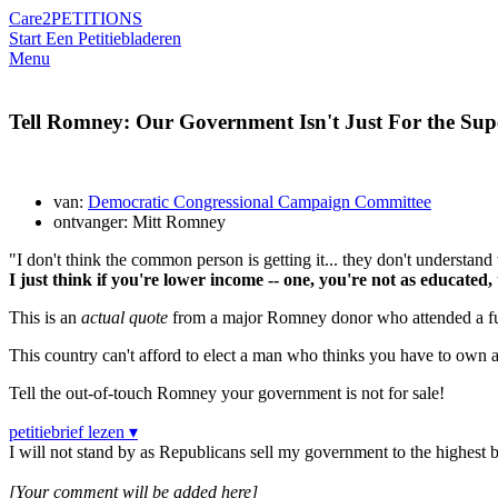
Care2
PETITIONS
Start Een Petitie
bladeren
Menu
Tell Romney: Our Government Isn't Just For the Sup
van:
Democratic Congressional Campaign Committee
ontvanger: Mitt Romney
"I don't think the common person is getting it... they don't understand
I just think if you're lower income -- one, you're not as educate
This is an
actual quote
from a major Romney donor who attended a fun
This country can't afford to elect a man who thinks you have to own 
Tell the out-of-touch Romney your government is not for sale!
petitiebrief lezen ▾
I will not stand by as Republicans sell my government to the highest b
[Your comment will be added here]