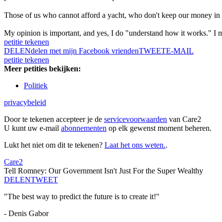
Those of us who cannot afford a yacht, who don't keep our money in of
My opinion is important, and yes, I do "understand how it works." I 
petitie tekenen
DELEN
delen met mijn Facebook vrienden
TWEET
E-MAIL
petitie tekenen
Meer petities bekijken:
Politiek
privacybeleid
Door te tekenen accepteer je de
servicevoorwaarden
van Care2
U kunt uw e-mail
abonnementen
op elk gewenst moment beheren.
Lukt het niet om dit te tekenen?
Laat het ons weten.
.
Care2
Tell Romney: Our Government Isn't Just For the Super Wealthy
DELEN
TWEET
"The best way to predict the future is to create it!"
- Denis Gabor